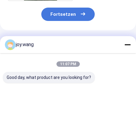
Fortsetzen
Empfohlene Produkte
joy.wang
11:07 PM
Good day, what product are you looking for?
Mirror Finish
Factory Direct
Customized L
Stainless Steel
Supply Stainless
Diameter Stai
Welded Pipe
Steel Welded Pipe
Steel Welded P
304/316L ASTM
304/316L ASTM
304/316L AS
A312 Polished Tube
A312 Schedule 40
A312 for Indus
Bestpreis
Bestpreis
Bestprei
for Decoration
for Sale
Use