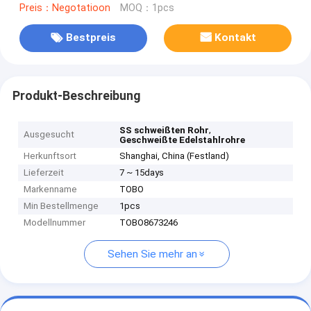
Preis：Negotatioon
MOQ：1pcs
Bestpreis
Kontakt
Produkt-Beschreibung
,
SS schweißten Rohr
Ausgesucht
Geschweißte Edelstahlrohre
Herkunftsort
Shanghai, China (Festland)
Lieferzeit
7 ~ 15days
Markenname
TOBO
Min Bestellmenge
1pcs
Modellnummer
TOBO8673246
Sehen Sie mehr an