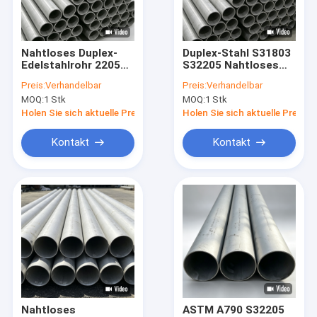
Fabrik-Ausflug
Qualitätskontrolle
Nahtloses Duplex-
Duplex-Stahl S31803
Edelstahlrohr 2205
S32205 Nahtloses
Treten Sie mit uns in Verbindung
ASTM A790,
geschweißtes Rohr
Preis:
Verhandelbar
Preis:
Verhandelbar
hochfest,
Hochfester
MOQ:
1 Stk
MOQ:
1 Stk
korrosionsbeständig
Korrosionsschutz
Nachrichten
ASTM A790
Holen Sie sich aktuelle Preis
Holen Sie sich aktuelle Preis
Fordern Sie ein Zitat
Kontakt
Kontakt
Stumpfnaht Armaturen
Edelstahl Winkel
Edelstahl-tee
Edelstahl Reduzierstück
Nahtloses
ASTM A790 S32205