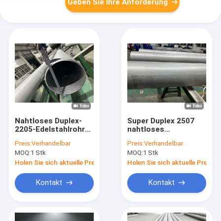
Geben Sie Ihre Anforderung
Nahtloses Duplex-
Super Duplex 2507
2205-Edelstahlrohr
nahtloses
ASME SA790 für
Edelstahlrohr ASTM
Preis:
Verhandelbar
Preis:
Verhandelbar
chemisches
A789 für
MOQ:
1 Stk
MOQ:
1 Stk
Verarbeitungsöl
Entsalzungsanlage
Holen Sie sich aktuelle Preis
Holen Sie sich aktuelle Preis
Kontakt
Kontakt