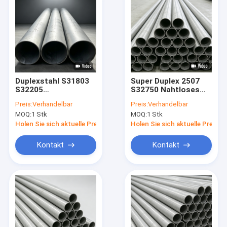
Duplexstahl S31803
Super Duplex 2507
S32205
S32750 Nahtloses
geschweißtes
Rohr ASTM A790
Preis:
Verhandelbar
Preis:
Verhandelbar
nahtloses Rohr mit
Hochfest für Öl- und
MOQ:
1 Stk
MOQ:
1 Stk
Korrosionsschutz
Gasschifffahrt
ASME SA790
Holen Sie sich aktuelle Preis
Holen Sie sich aktuelle Preis
Kontakt
Kontakt
Haus
Produkte
Über uns