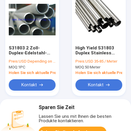
S31803 2 Zoll-
High Yield S31803
Duplex-Edelstahl-
Duplex Stainless
Rohr
Steel Seamless Pipe
Preis:
USD Depending on length
Preis:
USD 35-85 / Meter
2205 Thin Wall
MOQ:
1PC
MOQ:
50 Meter
Pressure Vessel
Design
Holen Sie sich aktuelle Preis
Holen Sie sich aktuelle Preis
Kontakt
Kontakt
Sparen Sie Zeit
Lassen Sie uns mit Ihnen die besten
Produkte kontaktieren.