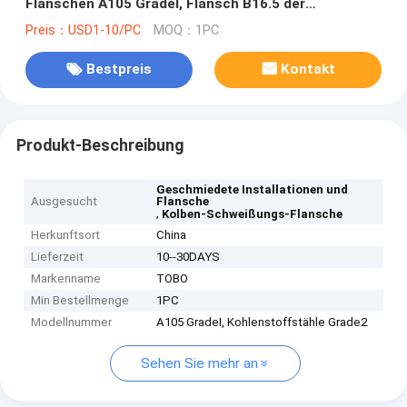
Flanschen A105 GradeI, Flansch B16.5 der
Kohlenstoffstähle Grade2
Preis：USD1-10/PC
MOQ：1PC
Bestpreis
Kontakt
Produkt-Beschreibung
Geschmiedete Installationen und
Ausgesucht
Flansche
,
Kolben-Schweißungs-Flansche
Herkunftsort
China
Lieferzeit
10--30DAYS
Markenname
TOBO
Min Bestellmenge
1PC
Modellnummer
A105 GradeI, Kohlenstoffstähle Grade2
Sehen Sie mehr an