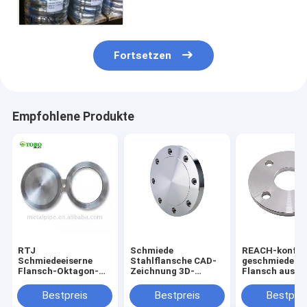
der Kohlenstoffstähle Grade2
Fortsetzen
Empfohlene Produkte
RTJ
Schmiede
REACH-konfor
Schmiedeeiserne
Stahlflansche CAD-
geschmiedete
Flansch-Oktagon-
Zeichnung 3D-
Flansch aus
Ringdichtung für
Modell mit Bolt
umweltfreund
Hochdruckleitungen
Drehmoment
Stahl, geeignet
Bestpreis
Bestpreis
Bestprei
Installation Guide
nachhaltige