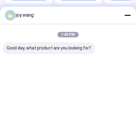
Pipeline-Proje
joy.wang
Startseite
Über uns
Kontakt
Desktop Site
Sitemap
Privacy Policy
Qualität
Stumpfnaht Armaturen
China Fabrik.Copyright © 2026
1:49 PM
TOBO STEEL GROUP CHINA. All Rights Reserved.
Good day, what product are you looking for?
Haus
Produkte
Über uns