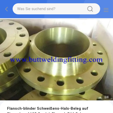
2
/
4
Flansch-blinder Schweißens-Hals-Beleg auf