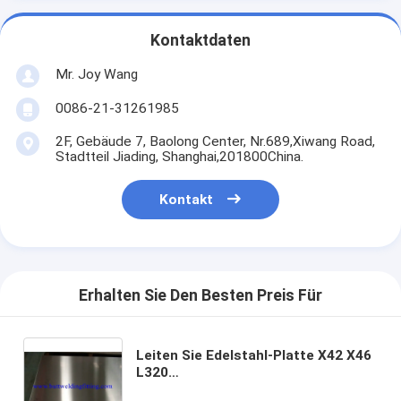
Kontaktdaten
Mr. Joy Wang
0086-21-31261985
2F, Gebäude 7, Baolong Center, Nr.689,Xiwang Road,
Stadtteil Jiading, Shanghai,201800China.
Kontakt
Erhalten Sie Den Besten Preis Für
Leiten Sie Edelstahl-Platte X42 X46
L320
SGS/BV/ABS/LR/TUV/DNV/BIS/API/PED