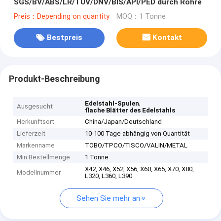
SGS/BV/ABS/LR/TUV/DNV/BIS/API/PED durch Rohre
Preis：Depending on quantity
MOQ：1 Tonne
Bestpreis
Kontakt
Produkt-Beschreibung
,
Edelstahl-Spulen
Ausgesucht
flache Blätter des Edelstahls
Herkunftsort
China/Japan/Deutschland
Lieferzeit
10-100 Tage abhängig von Quantität
Markenname
TOBO/TPCO/TISCO/VALIN/METAL
Min Bestellmenge
1 Tonne
X42, X46, X52, X56, X60, X65, X70, X80,
Modellnummer
L320, L360, L390
Sehen Sie mehr an