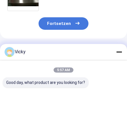
durch Rohre
Fortsetzen
Empfohlene Produkte
Vicky
5:57 AM
Good day, what product are you looking for?
DN15-DN100
Großhandels-
Stahlplatte au
304/316L 347L
Gesichtsrohr-
Incoloy 718 N
Edelstahlplatte
Flanschplatte 300
Flansch
der Platte Edelstahls
Flachschmiedeteil
15mm 20mm 25mm
Bestpreis
Bestpreis
Bestprei
30mm 35mm 40mm