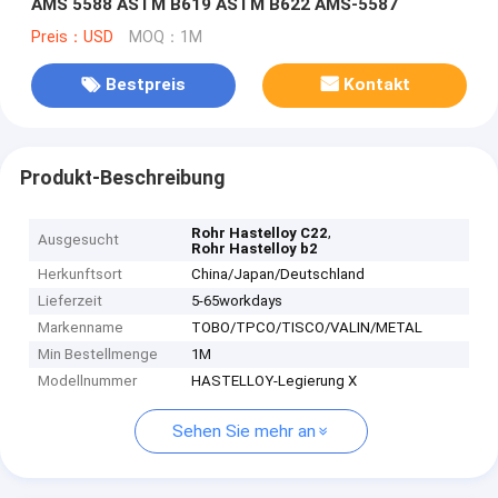
AMS 5588 ASTM B619 ASTM B622 AMS-5587
Preis：USD
MOQ：1M
Bestpreis
Kontakt
Produkt-Beschreibung
,
Rohr Hastelloy C22
Ausgesucht
Rohr Hastelloy b2
Herkunftsort
China/Japan/Deutschland
Lieferzeit
5-65workdays
Markenname
TOBO/TPCO/TISCO/VALIN/METAL
Min Bestellmenge
1M
Modellnummer
HASTELLOY-Legierung X
Sehen Sie mehr an