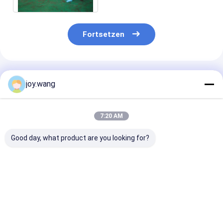
Fortsetzen
Empfohlene Produkte
joy.wang
7:20 AM
Good day, what product are you looking for?
Maßgeschneiderte
Hastelloy C276
UNS N06030
Rundlänge Hastelloy
korrosionsbeständige
ISO/PED/TUV/
C276 Rohr für
Rohre
ASTM B622/S
verschiedene
Nickellegierteile für
ASME B36.19
Anwendungen
chemische Zwecke
Nahtlose Rohr
Bestpreis
Bestpreis
Bestprei
1/2"-72"