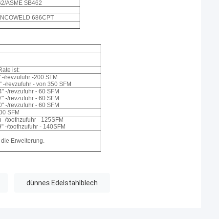
62/ASME SB462
er INCOWELD 686CPT
te ist:
8" -/revzufuhr -200 SFM
7" -/revzufuhr - von 350 SFM
" -/revzufuhr - 60 SFM
" -/revzufuhr - 60 SFM
" -/revzufuhr - 60 SFM
100 SFM
en -/toothzufuhr - 125SFM
09" -/toothzufuhr - 140SFM
 die Erweiterung.
dünnes Edelstahlblech