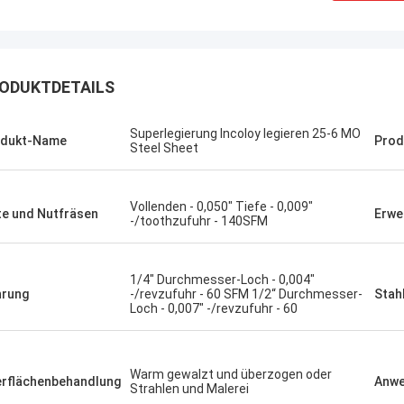
ODUKTDETAILS
Superlegierung Incoloy legieren 25-6 MO
odukt-Name
Prod
Steel Sheet
Vollenden - 0,050" Tiefe - 0,009"
te und Nutfräsen
Erwe
-/toothzufuhr - 140SFM
1/4" Durchmesser-Loch - 0,004"
rung
-/revzufuhr - 60 SFM 1/2“ Durchmesser-
Stah
Loch - 0,007" -/revzufuhr - 60
Brasilien--
USA ---Alfaro
Warm gewalzt und überzogen oder
rflächenbehandlung
Anw
In der spätesten Verkä
Strahlen und Malerei
uplexflansch ASTM A182 F55, gute