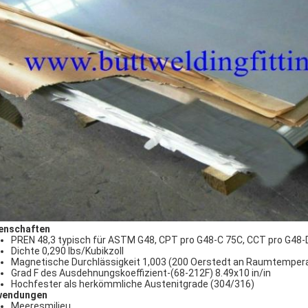
enschaften
PREN 48,3 typisch für ASTM G48, CPT pro G48-C 75C, CCT pro G48-
Dichte 0,290 lbs/Kubikzoll
Magnetische Durchlässigkeit 1,003 (200 Oerstedt an Raumtemper
Grad F des Ausdehnungskoeffizient-(68-212F) 8.49x10 in/in
Hochfester als herkömmliche Austenitgrade (304/316)
wendungen
Meeresmilieu