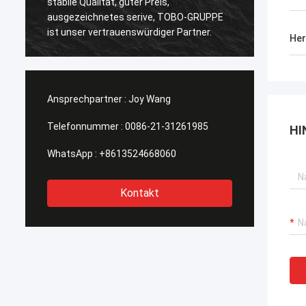
stabile Qualität, guter Preis,
Qualitä
ausgezeichnetes serive, TOBO-GRUPPE
der Ze
ist unser vertrauenswürdiger Partner.
Her
Ansprechpartner :
Joy Wang
Telefonnummer :
0086-21-31261985
HI
WhatsApp :
+8613524668060
Kontakt