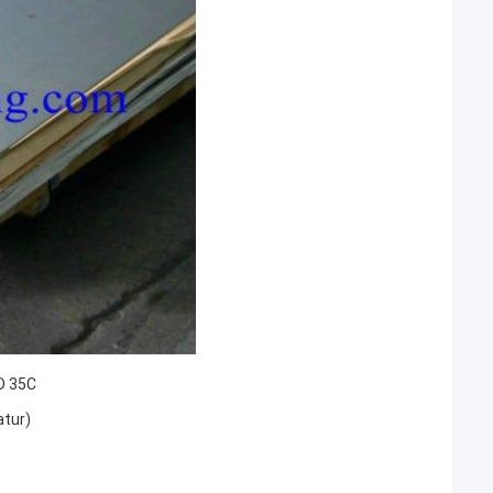
D 35C
atur)