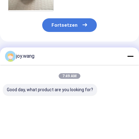
Reduzierer, Schalter, 3000LB,
6000LB ANSI B16.11
Fortsetzen
Empfohlene Produkte
joy.wang
7:49 AM
Good day, what product are you looking for?
Chemisch
Chemisch verzinkte
Schmiedete
galvanisierte
Schmiedepipe-
Rohrformteile 
Schmiedepipe
Fittings
verschiedenen
Größen und
Spezifikatione
Bestpreis
Bestpreis
Bestprei
Erfüllung vielf