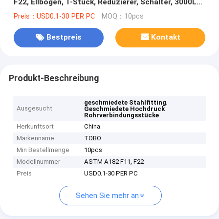
F22, Ellbogen, T-Stück, Reduzierer, Schalter, 3000LB,
6000LB ANSI B16.11
Preis：USD0.1-30 PER PC
MOQ：10pcs
Bestpreis
Kontakt
Produkt-Beschreibung
,
geschmiedete Stahlfitting
Ausgesucht
Geschmiedete Hochdruck
Rohrverbindungsstücke
Herkunftsort
China
Markenname
TOBO
Min Bestellmenge
10pcs
Modellnummer
ASTM A182 F11, F22
Preis
USD0.1-30 PER PC
Sehen Sie mehr an