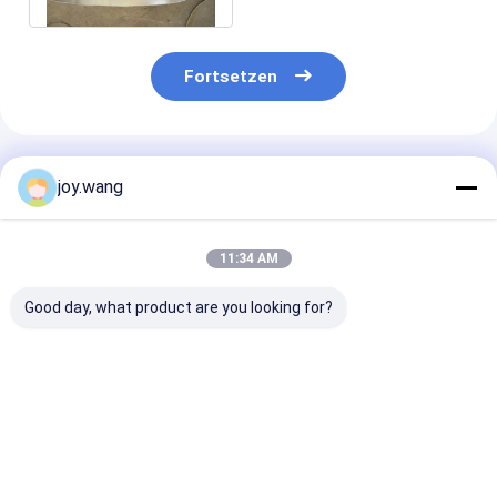
Fortsetzen
Empfohlene Produkte
joy.wang
11:34 AM
Good day, what product are you looking for?
Edelstahl-Rohr-
Edelstahl-Rohr-
TOBO ANSI B1
Kappe A516 ordnen
Kappe A516 ordnen
Schmiede Edel
70 10mm Stärke 24
70 10mm Stärke 24
Mechanische 
Zoll-
Zoll-
industrielle 30
Kohlenstoffstahl-
Kohlenstoffstahl-
Zoll Rohrkapp
Bestpreis
Bestpreis
Bestprei
Fitting
Fitting