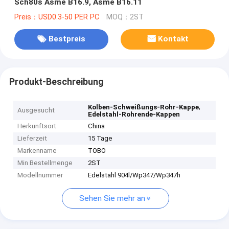
Sch80s Asme B16.9, Asme B16.11
Preis：USD0.3-50 PER PC
MOQ：2ST
Bestpreis
Kontakt
Produkt-Beschreibung
,
Kolben-Schweißungs-Rohr-Kappe
Ausgesucht
Edelstahl-Rohrende-Kappen
Herkunftsort
China
Lieferzeit
15 Tage
Markenname
TOBO
Min Bestellmenge
2ST
Modellnummer
Edelstahl 904l/Wp347/Wp347h
Sehen Sie mehr an