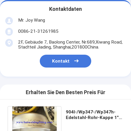
Kontaktdaten
Mr. Joy Wang
0086-21-31261985
2F, Gebäude 7, Baolong Center, Nr.689,Xiwang Road,
Stadtteil Jiading, Shanghai,201800China.
Kontakt
Erhalten Sie Den Besten Preis Für
904l-/Wp347-/Wp347h-
Edelstahl-Rohr-Kappe 1"
Sch80s Asme B16.9, Asme
B16.11