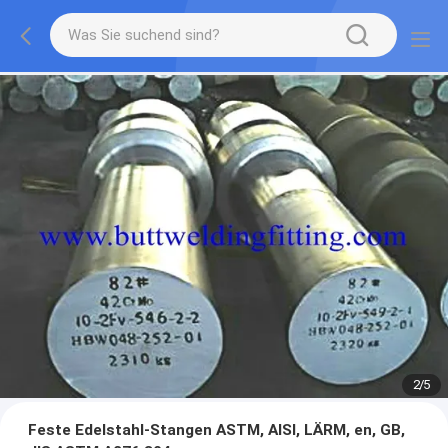
2
/
5
Feste Edelstahl-Stangen ASTM, AISI, LÄRM, en, GB,