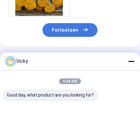
A276 304
Fortsetzen
Empfohlene Produkte
Vicky
5:34 AM
Good day, what product are you looking for?
ASTM A276 UNS
ASTM A276 UNS
316 Edelstahl
S31603
S31600
Rundstab UNS
Edelstahlstab 1.4404
Edelstahlstab
S31600 ASTM
/ X2CrNiMo17-12-2 /
06Cr17Ni12Mo2/X5CrNiMo17-
06Cr17Ni12Mo
022Cr17Ni12Mo2
12-2/10Х17Н13М2
12-2/10Х17Н
Bestpreis
Bestpreis
Bestprei