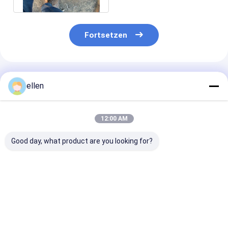
Fortsetzen
Empfohlene Produkte
ellen
12:00 AM
Good day, what product are you looking for?
Hochglanzpoliertes,
Direkt ab Werk
Kundenspezifi
geschweißtes
lieferbares
geschweißtes
Edelstahlrohr
geschweißtes
Edelstahlrohr
304/316L ASTM
Edelstahlrohr
304/316L AS
A312 zur Dekoration
304/316L ASTM
A312 mit gro
Bestpreis
Bestpreis
Bestprei
A312 Schedule 40
Durchmesser f
zum Verkauf
industriellen 