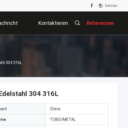
German
chricht
Kontaktieren
Referenzen
Sie Uns
ahl 304 316L
Edelstahl 304 316L
sort
China
ame
TOBO/METAL