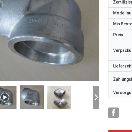
Zertifizi
Modelln
Min Best
Preis
Verpacku
Lieferzeit
Zahlungs
Versorgun