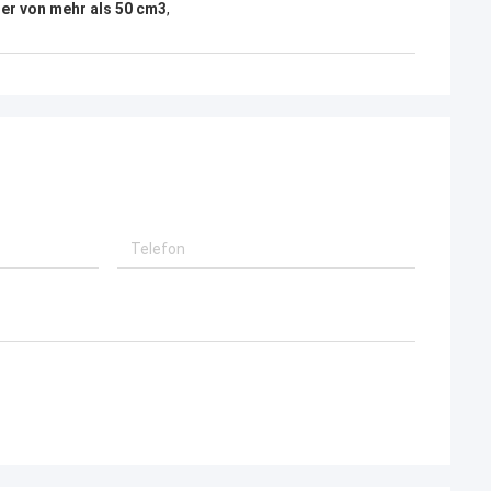
zeichnete
er von mehr als 50 cm3
,
ortfährt