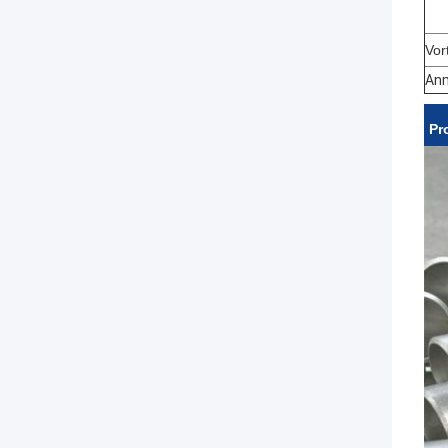
Vor
An
Pr