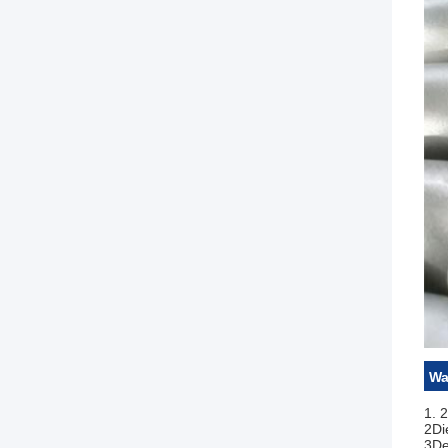
Wa
1. 
2Di
3De