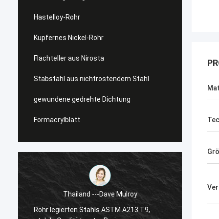
Hastelloy-Rohr
Kupfernes Nickel-Rohr
Flachteller aus Nirosta
PR
Stabstahl aus nichtrostendem Stahl
Mat
gewundene gedrehte Dichtung
Formacrylblatt
Tec
Gr
Ver
Thailand ---Dave Mulroy
Rohr legierten Stahls ASTM A213 T9,
Superd