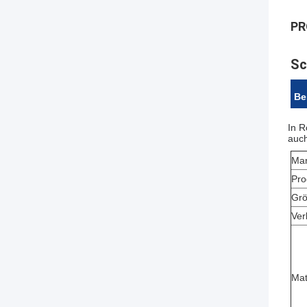
PR
Sc
Be
In R
auch
Mar
Pro
Gr
Ver
Mat