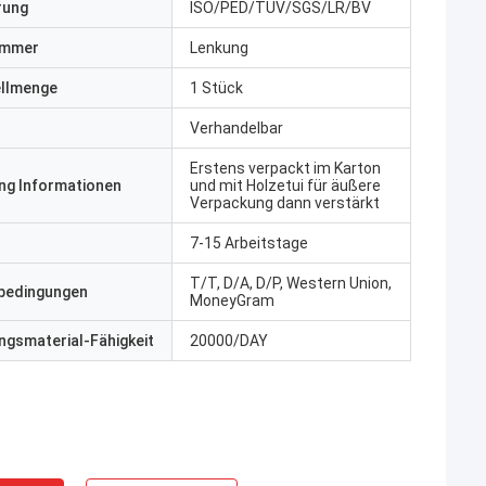
erung
ISO/PED/TUV/SGS/LR/BV
ummer
Lenkung
ellmenge
1 Stück
Verhandelbar
Erstens verpackt im Karton
ng Informationen
und mit Holzetui für äußere
Verpackung dann verstärkt
7-15 Arbeitstage
T/T, D/A, D/P, Western Union,
bedingungen
MoneyGram
gsmaterial-Fähigkeit
20000/DAY