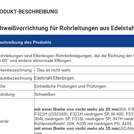
ODUKT-BESCHREIBUNG
hweißvorrichtung für Rohrleitungen aus Edelstah
schreibung des Produkts
ohrleitungen sind Ellenbogen Rohrbefestigungen, die die Richtung der
 60° und andere abnormale Ellbogen.
kenbezeichnung
- Das ist nicht wahr.
duktbezeichnung
Edelstahl Ellenbogen
öße
Einheitliche Prüfungen und Prüfungen
bindung
Schweißen
mit einer Breite von nicht mehr als 20 mm
304, F3
F321H ((S32169), F321H niedrigem SP, M-400, F53, 
304L niedrigem SP, F316L niedrigem SP, 347H niedr
erial
Kohlenstoffstahl: 20#, A105 mit niedrigem PS, A105
mit einer Breite von nicht mehr als 15 mm
15CrMo,
usw.