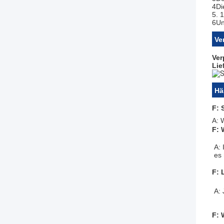
4Di
5. 
6Un
Ve
Ver
Lie
Hä
F: 
A: 
F: 
A: 
es
F: 
A: 
F: 