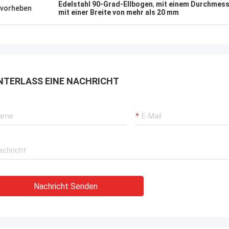
gewann TOBO die ausge
Edelstahl 90-Grad-Ellbogen
,
mit einem Durchmess
t, mögen wir das! Und Lieferfrist in
vorheben
mit einer Breite von mehr als 20 mm
Bewertung, es ist gut, f
it auch, sehr Berufs.
zusammenzuarbeiten.
NTERLASS EINE NACHRICHT
Nachricht Senden