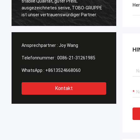
stabile Qualität, guter Preis,
Qualitä
Her
ausgezeichnetes serive, TOBO-GRUPPE
der Ze
ist unser vertrauenswürdiger Partner.
Ansprechpartner :
Joy Wang
HI
Telefonnummer :
0086-21-31261985
WhatsApp :
+8613524668060
Kontakt