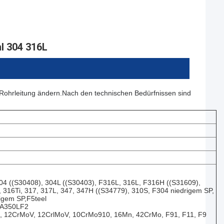
l 304 316L
 Rohrleitung ändern.Nach den technischen Bedürfnissen sind
04 ((S30408), 304L ((S30403), F316L, 316L, F316H ((S31609),
316Ti, 317, 317L, 347, 347H ((S34779), 310S, F304 niedrigem SP,
igem SP,F5teel
, A350LF2
 12CrMoV, 12CrlMoV, 10CrMo910, 16Mn, 42CrMo, F91, F11, F9