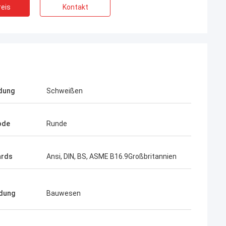
eis
Kontakt
dung
Schweißen
ode
Runde
ards
Ansi, DIN, BS, ASME B16.9Großbritannien
dung
Bauwesen
-Aimee
uferbewertung