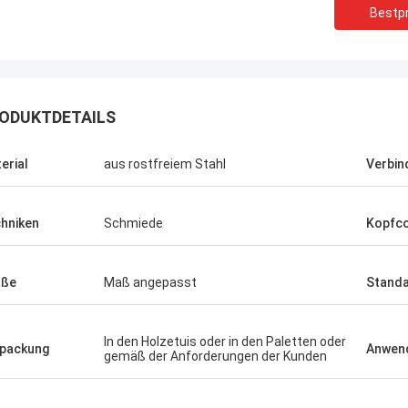
Bestpr
ODUKTDETAILS
erial
aus rostfreiem Stahl
Verbin
hniken
Schmiede
Kopfc
öße
Maß angepasst
Stand
In den Holzetuis oder in den Paletten oder
packung
Anwen
gemäß der Anforderungen der Kunden
Brasilien--
USA ---Alfaro
In der spätesten Verkä
uplexflansch ASTM A182 F55, gute