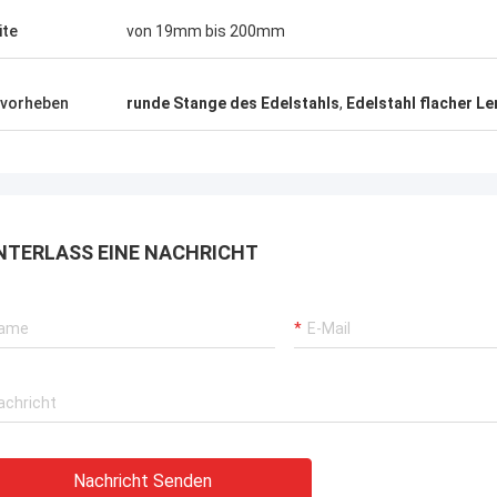
gewann TOBO die ausgezeichnete
Lieferfrist in
Bewertung, es ist gut, fortfährt
ite
von 19mm bis 200mm
zusammenzuarbeiten.
vorheben
runde Stange des Edelstahls
,
Edelstahl flacher Le
NTERLASS EINE NACHRICHT
Nachricht Senden