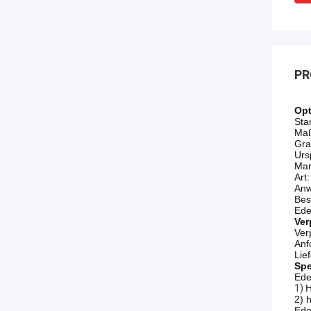
PR
Opt
Sta
Maß
Gra
Urs
Mar
Art
Anw
Bes
Ede
Ver
Ver
Anf
Lie
Spe
Ede
1)
H
2) 
Ede