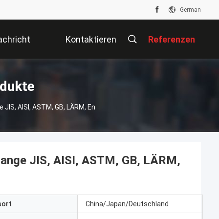
German
chricht
Kontaktieren
Referenzen
Sie Uns
odukte
 JIS, AISI, ASTM, GB, LÄRM, En
tange JIS, AISI, ASTM, GB, LÄRM,
sort
China/Japan/Deutschland