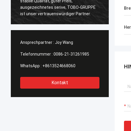
lität, guter Preis,
Qualität, mögen wir das! Und 
hnetes serive, TOBO-GRUPPE
Bre
der Zeit auch, sehr Berufs.
vertrauenswürdiger Partner.
Her
Ansprechpartner :
Joy Wang
Telefonnummer :
0086-21-31261985
WhatsApp :
+8613524668060
HI
Kontakt