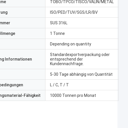
ame
TOBO/TPCO/TISCO/VALIN/METAL
erung
ISO/PED/TUV/SGS/LR/BV
ummer
SUS 316L
ellmenge
1 Tonne
Depending on quantity
Standardexportverpackung oder
ng Informationen
entsprechend der
Kundennachfrage.
5-30 Tage abhängig von Quantität
bedingungen
L / C, T / T
gsmaterial-Fähigkeit
10000 Tonnen pro Monat