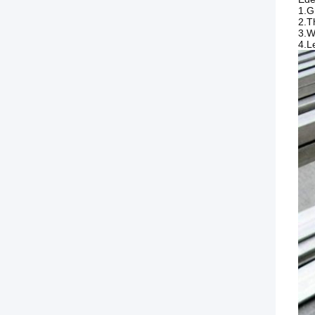
1.G
2.T
3.W
4.L