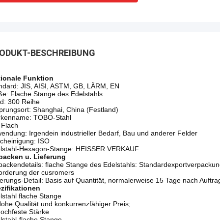
ODUKT-BESCHREIBUNG
ionale Funktion
ndard: JIS, AISI, ASTM, GB, LÄRM, EN
e: Flache Stange des Edelstahls
d: 300 Reihe
prungsort: Shanghai, China (Festland)
kenname: TOBO-Stahl
: Flach
endung: Irgendein industrieller Bedarf, Bau und anderer Felder
cheinigung: ISO
lstahl-Hexagon-Stange: HEISSER VERKAUF
packen u. Lieferung
packendetails: flache Stange des Edelstahls: Standardexportverpac
orderung der cusromers
ferungs-Detail: Basis auf Quantität, normalerweise 15 Tage nach Auftrag
zifikationen
lstahl flache Stange
ohe Qualität und konkurrenzfähiger Preis;
hochfeste Stärke
lstahl-flache Stange