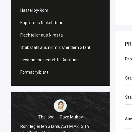
Hastelloy-Rohr
Kupfernes Nickel-Rohr
Flachteller aus Nirosta
PR
Stabstahl aus nichtrostendem Stahl
Pr
gewundene gedrehte Dichtung
Formacrylblatt
Sta
Stä
hailand ---Dave Mulroy
An
USA ---Alfaro
rten Stahls ASTM A213 T9,
Superduplexflansch ASTM A