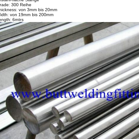
rade: 300 Reihe
hickness: von 3mm bis 20mm
idth: von 19mm bis 200mm
ength: 6mtrs