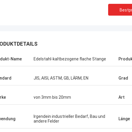
Bestpr
ODUKTDETAILS
odukt-Name
Edelstahl-kaltbezogene flache Stange
Produk
ndard
JIS, AISI, ASTM, GB, LÄRM, EN
Grad
rke
von 3mm bis 20mm
Art
Irgendein industrieller Bedarf, Bau und
Brasilien---Aimee
wendung
Länge
andere Felder
In der spätesten Verkäuferbewertung
182 F55, gute