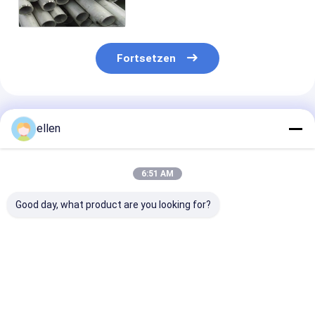
S32550, S32304, S32750
Wand-SS
Fortsetzen
Empfohlene Produkte
ellen
6:51 AM
Good day, what product are you looking for?
Hochleistungs-
Nahtloses Duplex-
Super Duplex 
S31803 Duplex-
2205-Edelstahlrohr
nahtloses
Stihlseamless Pipe
ASME SA790 für
Edelstahlrohr
2205
chemisches
A789 für
Dünnwanddruckbehälter
Verarbeitungsöl
Entsalzungsan
Bestpreis
Bestpreis
Bestprei