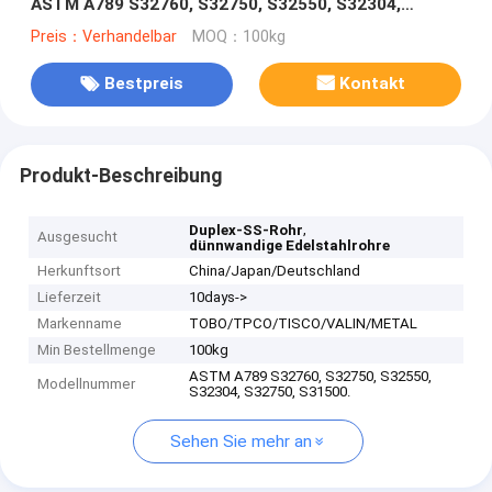
ASTM A789 S32760, S32750, S32550, S32304,
S32750 Wand-SS
Preis：Verhandelbar
MOQ：100kg
Bestpreis
Kontakt
Produkt-Beschreibung
,
Duplex-SS-Rohr
Ausgesucht
dünnwandige Edelstahlrohre
Herkunftsort
China/Japan/Deutschland
Lieferzeit
10days->
Markenname
TOBO/TPCO/TISCO/VALIN/METAL
Min Bestellmenge
100kg
ASTM A789 S32760, S32750, S32550,
Modellnummer
S32304, S32750, S31500.
Sehen Sie mehr an