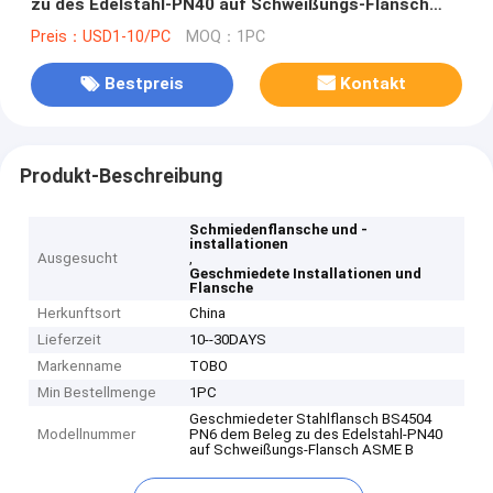
zu des Edelstahl-PN40 auf Schweißungs-Flansch
ASME B16.5
Preis：USD1-10/PC
MOQ：1PC
Bestpreis
Kontakt
Produkt-Beschreibung
Schmiedenflansche und -
installationen
Ausgesucht
,
Geschmiedete Installationen und
Flansche
Herkunftsort
China
Lieferzeit
10--30DAYS
Markenname
TOBO
Min Bestellmenge
1PC
Geschmiedeter Stahlflansch BS4504
Modellnummer
PN6 dem Beleg zu des Edelstahl-PN40
auf Schweißungs-Flansch ASME B