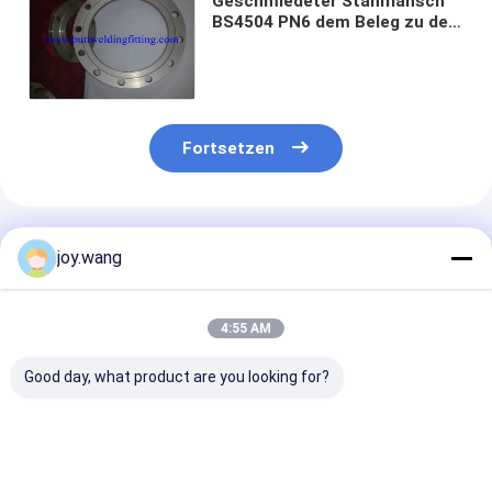
Geschmiedeter Stahlflansch
BS4504 PN6 dem Beleg zu des
Edelstahl-PN40 auf
Schweißungs-Flansch ASME
B16.5
Fortsetzen
Empfohlene Produkte
joy.wang
4:55 AM
Good day, what product are you looking for?
Nickel Alloy ASTM
Nickel Alloy ASTM
Nickel Alloy M
B564 UNS N08825
B564 UNS N06600
400 Blind Flan