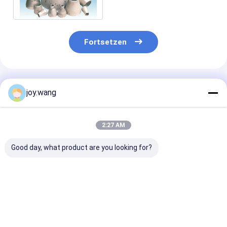
S32760 310S 317L 321
Fortsetzen
Empfohlene Produkte
joy.wang
2:27 AM
Good day, what product are you looking for?
WP316H Edelstahl
Konzentrischer
NIPPEL, ASTM
Stumpfschweißreduzierstück
/Eccentric-
GR B, SCH.80,
konzentrisch
Reduzierer des
100 MM
exzentrisch ASME
Edelstahls 4" Fitting
B16.9 SCH40S Rohr
SCH40s ASTM
Bestpreis
Bestpreis
Bestprei
A403/A403M