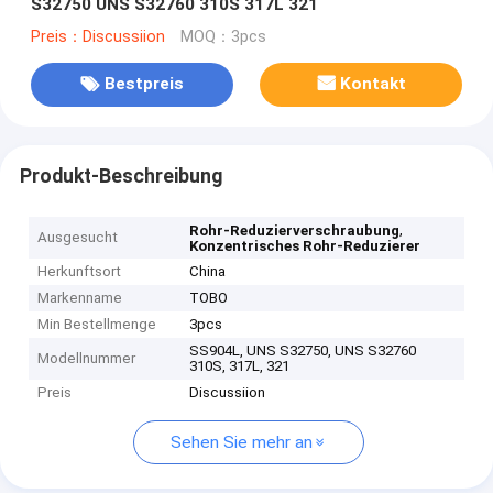
S32750 UNS S32760 310S 317L 321
Preis：Discussiion
MOQ：3pcs
Bestpreis
Kontakt
Produkt-Beschreibung
,
Rohr-Reduzierverschraubung
Ausgesucht
Konzentrisches Rohr-Reduzierer
Herkunftsort
China
Markenname
TOBO
Min Bestellmenge
3pcs
SS904L, UNS S32750, UNS S32760
Modellnummer
310S, 317L, 321
Preis
Discussiion
Sehen Sie mehr an