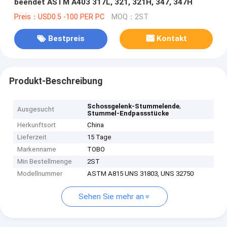
beendet ASTM A403 317L, 321, 321H, 347, 347H
Preis：USD0.5 -100 PER PC
MOQ：2ST
Bestpreis
Kontakt
Produkt-Beschreibung
,
Schossgelenk-Stummelende
Ausgesucht
Stummel-Endpassstücke
Herkunftsort
China
Lieferzeit
15 Tage
Markenname
TOBO
Min Bestellmenge
2ST
Modellnummer
ASTM A815 UNS 31803, UNS 32750
Sehen Sie mehr an