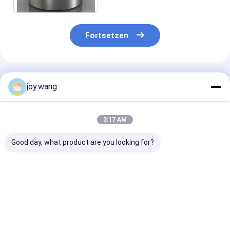
Fortsetzen
Empfohlene Produkte
joy.wang
3:17 AM
Good day, what product are you looking for?
ASTM A403 WP304L
ASTM A403 WP316L
ASTM B366 W
nahtlose Edelstahl-
Kurzmuster
Super Austeni
Stumpfenden
Edelstahl Stub Enden
Edelstahl
Langform
MSS SP-43 Lap
Stummelende
Stumpfschweiß-
Joint
SP-43
Bestpreis
Bestpreis
Bestprei
Rohrformstücke
Rohrverbindungen
Korrosionsbes
Stumpfschweiß