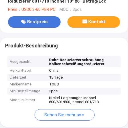
Reduzierer 801/718 Inconel 10" x6“ Betrug/Ecc
Preis：USD0.3-60 PER PC
MOQ：3pcs
Bestpreis
Kontakt
Produkt-Beschreibung
,
Rohr-Reduzierverschraubung
Ausgesucht
Kolbenschweißungsreduzierer
Herkunftsort
China
Lieferzeit
15 Tage
Markenname
TOBO
Min Bestellmenge
3pcs
Nickel-Legierungen Inconel
Modellnummer
600/601/800, Inconel 801/718
Sehen Sie mehr an