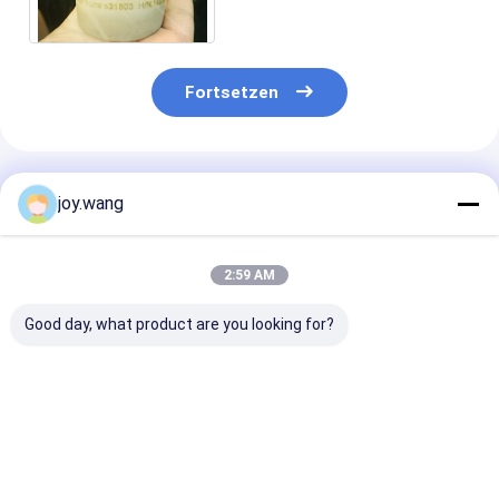
10" x6“ Betrug/Ecc
Fortsetzen
Empfohlene Produkte
joy.wang
2:59 AM
Good day, what product are you looking for?
WP316H Edelstahl
Konzentrischer
NIPPEL, ASTM
Stumpfschweißreduzierstück
/Eccentric-
GR B, SCH.80,
konzentrisch
Reduzierer des
100 MM
exzentrisch ASME
Edelstahls 4" Fitting
B16.9 SCH40S Rohr
SCH40s ASTM
Bestpreis
Bestpreis
Bestprei
A403/A403M