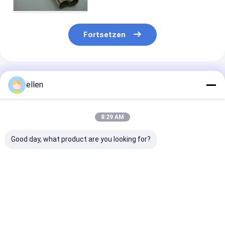
Fortsetzen
Empfohlene Produkte
ellen
8:29 AM
Good day, what product are you looking for?
310S 304 316L
Hochglanzpoliertes,
Direkt ab Werk
Schweißrohr aus
geschweißtes
lieferbares
Edelstahl
Edelstahlrohr
geschweißtes
Mehrstufige
304/316L ASTM
Edelstahlrohr
Präzisionsrohr
A312 zur Dekoration
304/316L AS
Bestpreis
Bestpreis
Bestprei
Industrievorrat
A312 Schedule
zum Verkauf