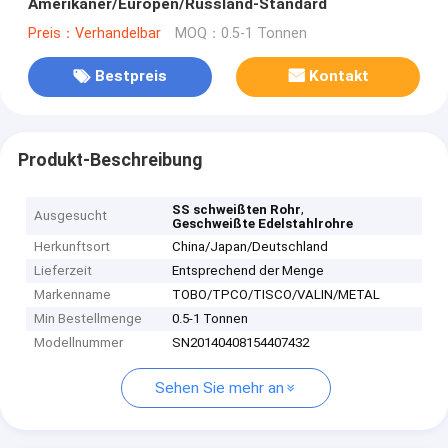
Amerikaner/Europen/Russland-Standard
Preis：Verhandelbar
MOQ：0.5-1 Tonnen
Bestpreis
Kontakt
Produkt-Beschreibung
,
SS schweißten Rohr
Ausgesucht
Geschweißte Edelstahlrohre
Herkunftsort
China/Japan/Deutschland
Lieferzeit
Entsprechend der Menge
Markenname
TOBO/TPCO/TISCO/VALIN/METAL
Min Bestellmenge
0.5-1 Tonnen
Modellnummer
SN20140408154407432
Sehen Sie mehr an