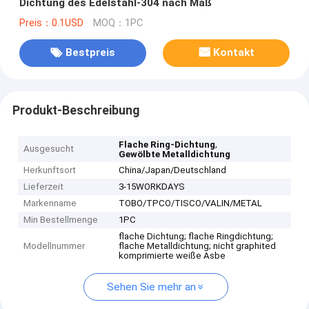
Dichtung des Edelstahl-304 nach Maß
Preis：0.1USD
MOQ：1PC
Bestpreis
Kontakt
Produkt-Beschreibung
,
Flache Ring-Dichtung
Ausgesucht
Gewölbte Metalldichtung
Herkunftsort
China/Japan/Deutschland
Lieferzeit
3-15WORKDAYS
Markenname
TOBO/TPCO/TISCO/VALIN/METAL
Min Bestellmenge
1PC
flache Dichtung; flache Ringdichtung;
Modellnummer
flache Metalldichtung; nicht graphited
komprimierte weiße Asbe
Sehen Sie mehr an