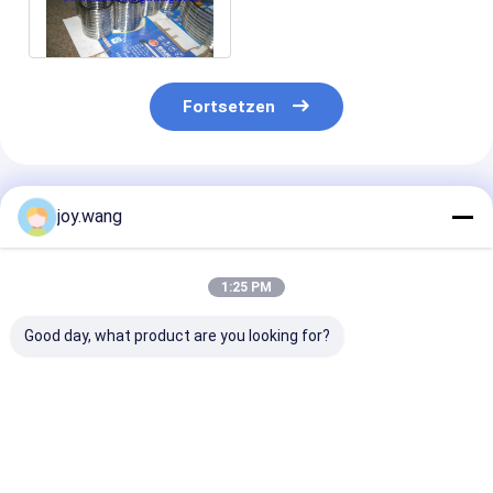
Dichtung des Edelstahl-
304 nach Maß
Fortsetzen
Empfohlene Produkte
joy.wang
1:25 PM
Good day, what product are you looking for?
Ausgezeichnete
Ausgezeichnete
4-1/2
Korrosionsbeständigkeit
Abrasionsbeständigkeit
Außendurchme
Spiralverpackung
Spirale
Helixförmige
für die Lebensmittel-
Wunddichtung mit
Dichtung mit 
und
90 HRB Härte
Zugfestigkeit 
Bestpreis
Bestpreis
Bestprei