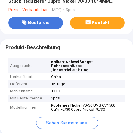
Stück Reduzierer Cupro-Nickel-70/30 10" 4MM
3.5MM 10Bar 14Bar
Preis：Verhandelbar
MOQ：3pcs
Bestpreis
Kontakt
Produkt-Beschreibung
Kolben-Schweißungs-
Ausgesucht
Rohranschlüsse
,
industrielle Fitting
Herkunftsort
China
Lieferzeit
15 Tage
Markenname
TOBO
Min Bestellmenge
3pcs
Kupfernes Nickel 70/30 UNS C71500
Modellnummer
CuNi 70/30 Cupro-Nickel 70/30
Sehen Sie mehr an