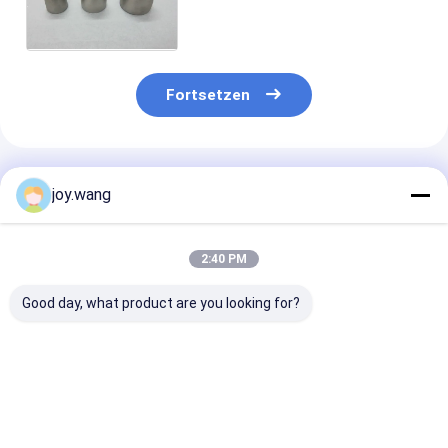
10" 4MM 3.5MM 10Bar 14Bar
Fortsetzen
Empfohlene Produkte
joy.wang
2:40 PM
Good day, what product are you looking for?
Butt-Weld-
Hochkorrosionsbeständige
Wekd Halsflan
Endverbindung Butt-
Stumpfschweißfittings
Typ-Armature
Weld-Fittings mit
mit UNS S32205
Sechskantkopf
perfekter
Stub-End-
einfache Integ
Korrosionsbeständigkeit
Materialgüte und
in bestehende
Bestpreis
Bestpreis
Bestprei