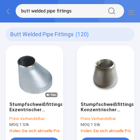
Butt Welded Pipe Fittings
(120)
Stumpfschweißfittings
Stumpfschweißfittings
Exzentrischer
Konzentrischer
Reduzierer ASTM
Reduzierer ASTM
Preis:
Verhandelbar
Preis:
Verhandelbar
A815 UNS S32101
A815 UNS S31803
MOQ:
1 Stk
MOQ:
1 Stk
ASME B16.9 Duplex-
ASME B16.9 Duplex-
Edelstahl
Edelstahl
Holen Sie sich aktuelle Preis
Holen Sie sich aktuelle Preis