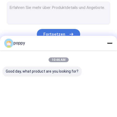
Edelstahl-Rohr-Kappe
Duplexedelstahl-Rohr
Edelstahl-Stummel-Enden
Fortsetzen
geschmiedete Formstücke
poppy
geschmiedete Stahlflansche
Unsere Kategorien
10:46 AM
API-Kohlenstoffstahlrohr
Good day, what product are you looking for?
Nahtloses Rohr des Edelstahls
geschweißten Edelstahl-Rohr
Nickel-Legierungs-Rohr
Stumpfnaht
Edelstahl Winkel
Edelstahl-tee
Hastelloy-Rohr
Armaturen