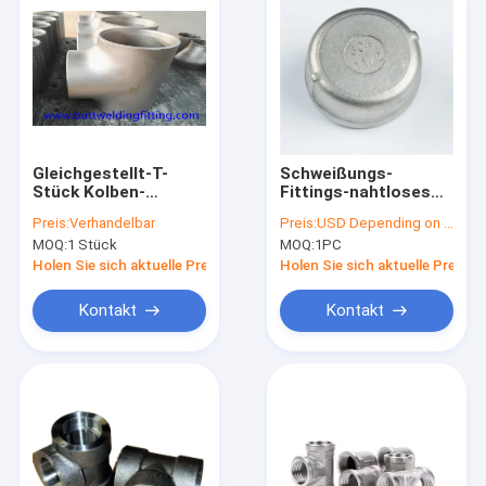
Gleichgestellt-T-
Schweißungs-
Stück Kolben-
Fittings-nahtloses
Schweißungs-Fitting
Rohr-Kappe des
Preis:
Verhandelbar
Preis:
USD Depending on quantity
der Nickel-
Edelstahl-304/304L
MOQ:
1 Stück
MOQ:
1PC
Legierungs-ASTM
Zeitplan-40 des
B163 NO8020
Kolben-Sch80
Holen Sie sich aktuelle Preis
Holen Sie sich aktuelle Preis
Kontakt
Kontakt
Haus
Produkte
Über uns