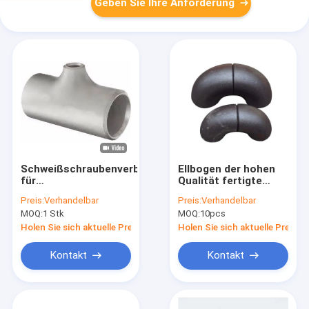
Geben Sie Ihre Anforderung
Schweißschraubenverbindungen
Ellbogen der hohen
für
Qualität fertigte
Schraubschrauben
SMLS-CS ASTM A234
Preis:
Verhandelbar
Preis:
Verhandelbar
mit
ASME B16.9 Kolben-
MOQ:
1 Stk
MOQ:
10pcs
Schraubschraubschraubschrauben9
Schweißungs-Fitting
besonders an
Holen Sie sich aktuelle Preis
Holen Sie sich aktuelle Preis
Kontakt
Kontakt