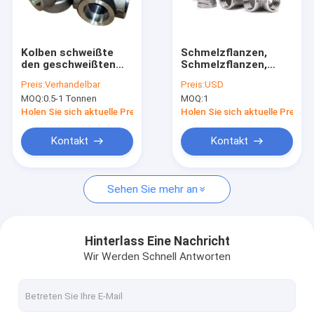
Fabrik-Ausflug
Qualitätskontrolle
Kolben schweißte
Schmelzflanzen,
den geschweißten
Schmelzflanzen,
Treten Sie mit uns in Verbindung
Fittings-Kolben
Schmelzflanzen,
Preis:
Verhandelbar
Preis:
USD
Schmelzflanzen,
MOQ:
0.5-1 Tonnen
MOQ:
1
Schmelzflanzen
Nachrichten
Holen Sie sich aktuelle Preis
Holen Sie sich aktuelle Preis
Fordern Sie ein Zitat
Kontakt
Kontakt
Sehen Sie mehr an
Stumpfnaht Armaturen
Edelstahl Winkel
Hinterlass Eine Nachricht
Wir Werden Schnell Antworten
Edelstahl-tee
Edelstahl Reduzierstück