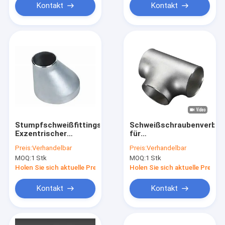
Kontakt
Kontakt
Stumpfschweißfittings
Schweißschraubenverbin
Exzentrischer
für
Reduzierer ASTM
Schraubschrauben
Preis:
Verhandelbar
Preis:
Verhandelbar
A815 UNS S32101 1"
mit
MOQ:
1 Stk
MOQ:
1 Stk
Schedule 10 ASME
Schraubschraubschraub
B16.9 Duplex-
Holen Sie sich aktuelle Preis
Holen Sie sich aktuelle Preis
Edelstahl
Kontakt
Kontakt