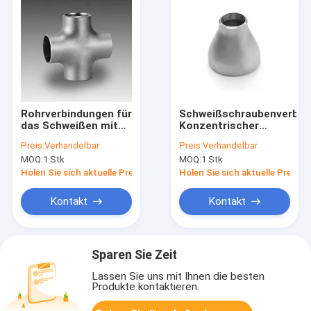
Rohrverbindungen für
Schweißschraubenverbin
das Schweißen mit
Konzentrischer
Hintertür ASTM A815
Reduktor ASTM A815
Preis:
Verhandelbar
Preis:
Verhandelbar
UNS S32101
UNS S31803 2"Liste
MOQ:
1 Stk
MOQ:
1 Stk
10 ASME B16.9
Duplex Edelstahl
Holen Sie sich aktuelle Preis
Holen Sie sich aktuelle Preis
Kontakt
Kontakt
Sparen Sie Zeit
Lassen Sie uns mit Ihnen die besten
Produkte kontaktieren.