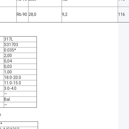
—
Rb 90
28,0
9,2
116
317L
S31703
0.035*
2,00
0,04
0,03
1,00
18.0-20.0
11.0-15.0
3.0-4.0
—
Bal.
—
e
s*