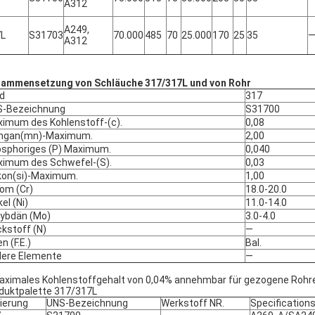
A312
A249,
7L
S31703
70.000
485
70
25.000
170
25
35
A312
ammensetzung von Schläuche 317/317L und von Rohr
d
317
S-Bezeichnung
S31700
imum des Kohlenstoff-(c).
0,08
ngan(mn)-Maximum.
2,00
sphoriges (P) Maximum.
0,040
imum des Schwefel-(S).
0,03
ikon(si)-Maximum.
1,00
om (Cr)
18.0-20.0
el (Ni)
11.0-14.0
ybdän (Mo)
3.0-4.0
ckstoff (N)
—
n (F.E.)
Bal.
ere Elemente
—
aximales Kohlenstoffgehalt von 0,04% annehmbar für gezogene Rohr
duktpalette 317/317L
ierung
UNS-Bezeichnung
Werkstoff NR.
Specification