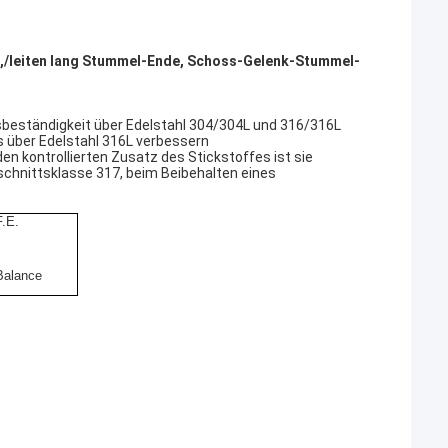
z,/leiten lang Stummel-Ende, Schoss-Gelenk-Stummel-
nsbeständigkeit über Edelstahl 304/304L und 316/316L
s über Edelstahl 316L verbessern
n kontrollierten Zusatz des Stickstoffes ist sie
schnittsklasse 317, beim Beibehalten eines
F.E.
Balance