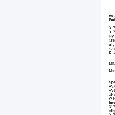
Ast
End
317
317
ent
Chl
all
koh
Ch
MI
Ma
Spe
ASM
AST
UNS
W. 
Inv
317
All
317