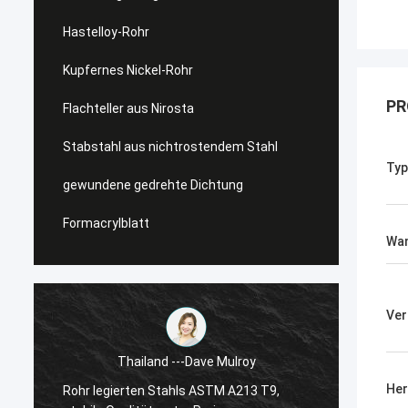
Hastelloy-Rohr
Kupfernes Nickel-Rohr
PR
Flachteller aus Nirosta
Stabstahl aus nichtrostendem Stahl
Typ
gewundene gedrehte Dichtung
Formacrylblatt
Wan
Ver
Thailand ---Dave Mulroy
USA 
Her
ohr legierten Stahls ASTM A213 T9,
Superduplexflansc