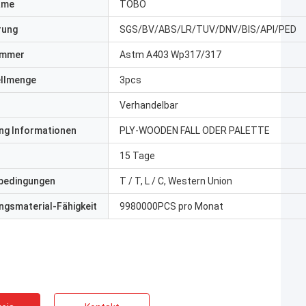
ame
TOBO
erung
SGS/BV/ABS/LR/TUV/DNV/BIS/API/PED
ummer
Astm A403 Wp317/317
ellmenge
3pcs
Verhandelbar
ng Informationen
PLY-WOODEN FALL ODER PALETTE
15 Tage
bedingungen
T / T, L / C, Western Union
gsmaterial-Fähigkeit
9980000PCS pro Monat