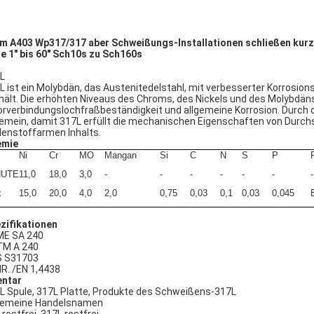
m A403 Wp317/317 aber Schweißungs-Installationen schließen kur
e 1" bis 60" Sch10s zu Sch160s
L
L ist ein Molybdän, das Austenitedelstahl, mit verbesserter Korrosio
hält. Die erhöhten Niveaus des Chroms, des Nickels und des Molybdän
orverbindungslochfraßbeständigkeit und allgemeine Korrosion. Durch de
gemein, damit 317L erfüllt die mechanischen Eigenschaften von Durch
lenstoffarmen Inhalts.
emie
Ni
Cr
MO
Mangan
Si
C
N
S
P
NUTE
11,0
18,0
3,0
-
-
-
-
-
-
-
x
15,0
20,0
4,0
2,0
0,75
0,03
0,1
0,03
0,045
zifikationen
E SA 240
M A 240
 S31703
NR. /EN 1,4438
entar
L Spule, 317L Platte, Produkte des Schweißens-317L
gemeine Handelsnamen
 rostfrei, 317L rostfrei