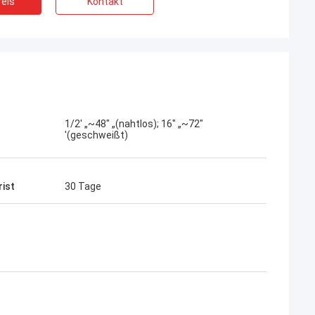
eis
Kontakt
1/2' „~48" „(nahtlos); 16" „~72"
'(geschweißt)
rist
30 Tage
g