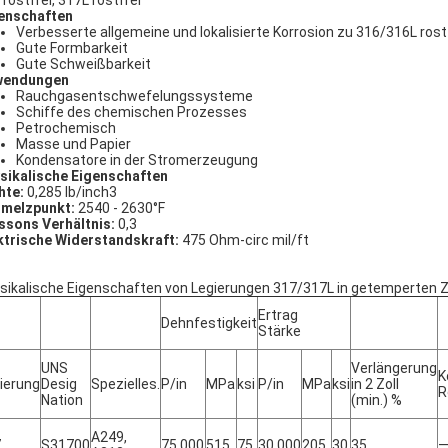
enschaften
Verbesserte allgemeine und lokalisierte Korrosion zu 316/316L rost
Gute Formbarkeit
Gute Schweißbarkeit
wendungen
Rauchgasentschwefelungssysteme
Schiffe des chemischen Prozesses
Petrochemisch
Masse und Papier
Kondensatore in der Stromerzeugung
sikalische Eigenschaften
hte:
0,285 lb/inch3
melzpunkt:
2540 - 2630°F
ssons Verhältnis:
0,3
ktrische Widerstandskraft:
475 Ohm-circ mil/ft
sikalische Eigenschaften von Legierungen 317/317L in getemperten Z
Ertrag
Dehnfestigkeit
Stärke
UNS
Verlängerung
K
ierung
Desig
Spezielles.
P/in
MPa
ksi
P/in
MPa
ksi
in 2 Zoll
R
Nation
(min.) %
A249,
7
S31700
75.000
515
75
30.000
205
30
35