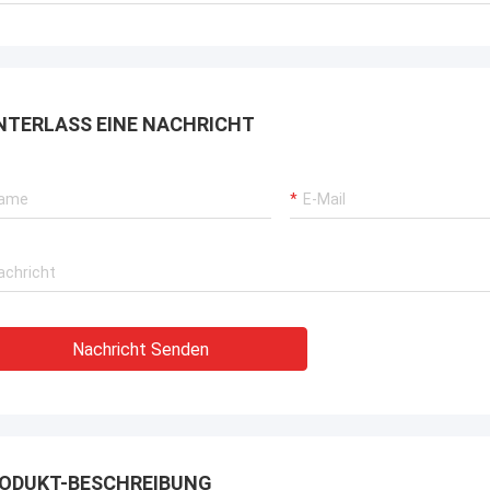
gewann TOBO die ausgezeichnete
das! Und Lieferfrist in
Bewertung, es ist gut, fortfährt
 Berufs.
zusammenzuarbeiten.
NTERLASS EINE NACHRICHT
Nachricht Senden
ODUKT-BESCHREIBUNG