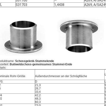
7
S31700
—
A269, A/SA24
7L
S31703
1,4438
A269, A/SA24
oduktname:
Schossgelenk-Stummelende
nzelteil:
Buttweldschoss-gemeinsames Stummel-Ende
tails:
minale Rohr-Größe
Außendurchmesser an der Schrägfläche
PS
D
2
21,3
4
26,7
33,4
/4
42,2
/2
48,3
60,3
/2
73,0