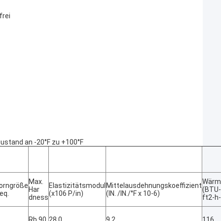
frei
ustand an -20°F zu +100°F
Max.
Wärme
orngröße
Elastizitätsmodul
Mittelausdehnungskoeffizient
Har
(BTU-
eq.
(x106 P/in)
(IN. /IN./°F x 10-6)
dness
ft2-h-
—
Rb 90
28,0
9,2
116