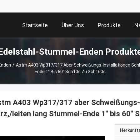
Startseite
Über Uns
Produkte
Na
Edelstahl-Stummel-Enden Produkt
Enden
/
Astm A403 Wp317/317 Aber Schweißungs-Installationen Schl
Ende 1" Bis 60" Sch10s Zu Sch160s
tm A403 Wp317/317 aber Schweißungs-In
rz,/leiten lang Stummel-Ende 1" bis 60"
Herkunft