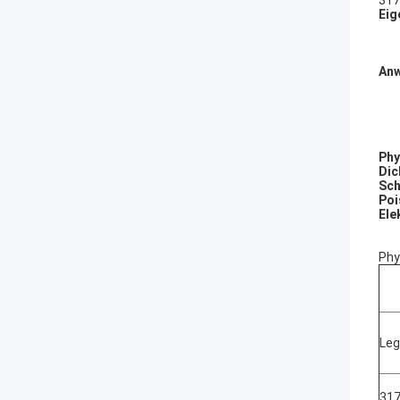
Eig
An
Phy
Dic
Sch
Poi
Ele
Phy
Leg
31