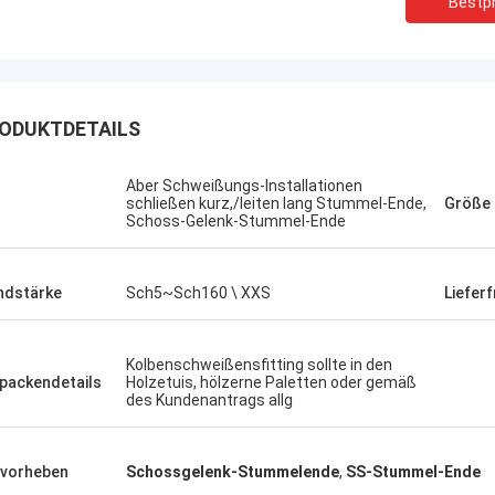
Bestpr
ODUKTDETAILS
Aber Schweißungs-Installationen
schließen kurz,/leiten lang Stummel-Ende,
Größe
Schoss-Gelenk-Stummel-Ende
dstärke
Sch5~Sch160 \ XXS
Lieferf
Kolbenschweißensfitting sollte in den
packendetails
Holzetuis, hölzerne Paletten oder gemäß
des Kundenantrags allg
Brasilien---Aimee
---Alfaro
vorheben
Schossgelenk-Stummelende
,
SS-Stummel-Ende
In der spätesten Verkäuferbewertun
h ASTM A182 F55, gute