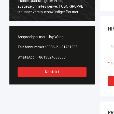
abile Qualität, guter Preis,
Qualität, mögen wir 
usgezeichnetes serive, TOBO-GRUPPE
der Zeit auch, sehr
st unser vertrauenswürdiger Partner.
HI
Ansprechpartner :
Joy Wang
Telefonnummer :
0086-21-31261985
WhatsApp :
+8613524668060
Kontakt
PR