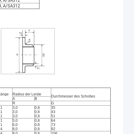
9, A/SA312
9, A/SA312
Länge
Radius der Leiste
Durchmesser des Schoßes
A
B
L
R
G
51
3,0
0,8
35
51
3,0
0,8
43
51
3,0
0,8
51
51
5,0
0,8
64
51
6,0
0,8
73
64
8,0
0,8
92
64
8,0
0,8
106