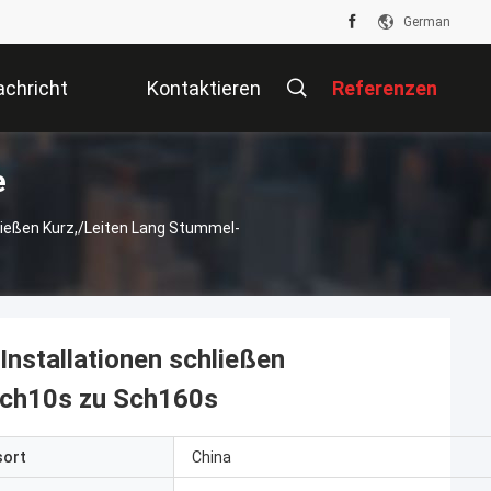
German
chricht
Kontaktieren
Referenzen
e
Sie Uns
ießen Kurz,/leiten Lang Stummel-
stallationen schließen
 Sch10s zu Sch160s
sort
China