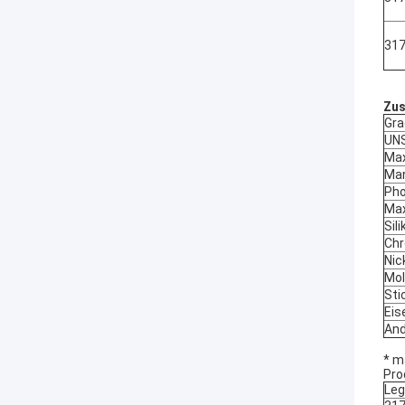
31
Zus
Gra
UN
Max
Ma
Pho
Max
Sil
Chr
Nick
Mol
Sti
Eise
And
* m
Pro
Leg