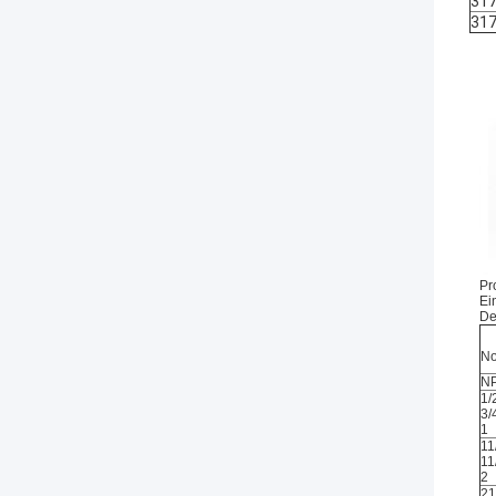
31
31
Pr
Ei
De
No
N
1/
3/
1
11
11
2
21