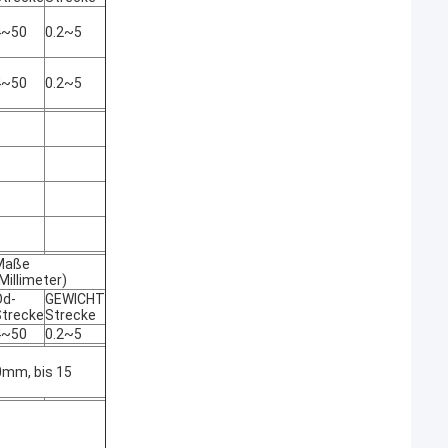
4~50
0.2~5
4~50
0.2~5
Maße
Millimeter)
Od-
GEWICHT
Strecke
Strecke
4~50
0.2~5
mm, bis 15