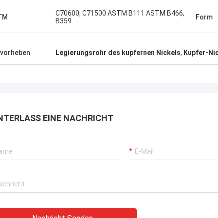
gewann TOBO die ausge
t, mögen wir das! Und Lieferfrist in
Bewertung, es ist gut, f
C70600, C71500 ASTM B111 ASTM B466,
TM
Form
it auch, sehr Berufs.
B359
zusammenzuarbeiten.
vorheben
Legierungsrohr des kupfernen Nickels
,
Kupfer-Ni
NTERLASS EINE NACHRICHT