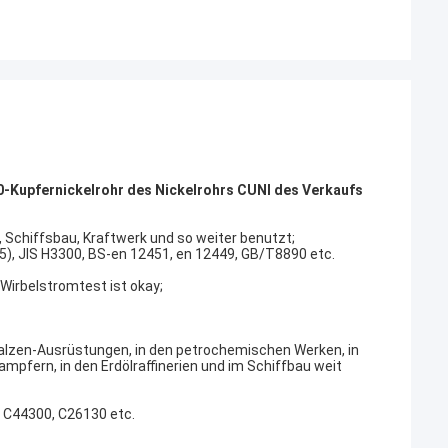
0-Kupfernickelrohr des Nickelrohrs CUNI des Verkaufs
Schiffsbau, Kraftwerk und so weiter benutzt;
 JIS H3300, BS-en 12451, en 12449, GB/T8890 etc.
 Wirbelstromtest ist okay;
salzen-Ausrüstungen, in den petrochemischen Werken, in
mpfern, in den Erdölraffinerien und im Schiffbau weit
 C44300, C26130 etc.