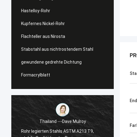
Hastelloy-Rohr
Kupfernes Nickel-Rohr
Flachteller aus Nirosta
Stabstahl aus nichtrostendem Stahl
PR
gewundene gedrehte Dichtung
Sta
Formacrylblatt
En
Thailand ---Dave Mulroy
Far
Rohr legierten Stahls ASTM A213 T9,
Superd