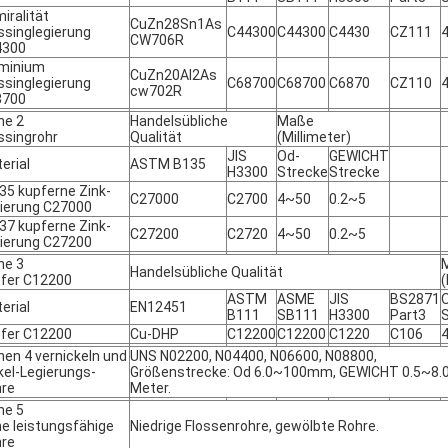
iralität
CuZn28Sn1As
singlegierung
C44300
C44300
C4430
CZ111
CW706R
4300
minium
CuZn20Al2As
singlegierung
C68700
C68700
C6870
CZ110
cw702R
8700
he 2
Handelsübliche
Maße
singrohr
Qualität
(Millimeter)
JIS
Od-
GEWICHT
erial
ASTM B135
H3300
Strecke
Strecke
35 kupferne Zink-
C27000
C2700
4~50
0.2~5
ierung C27000
37 kupferne Zink-
C27200
C2720
4~50
0.2~5
ierung C27200
he 3
Handelsübliche Qualität
fer C12200
(
ASTM
ASME
JIS
BS2871
erial
EN12451
B111
SB111
H3300
Part3
fer C12200
Cu-DHP
C12200
C12200
C1220
C106
hen 4 vernickeln und
UNS N02200, N04400, N06600, N08800,
kel-Legierungs-
Größenstrecke: Od 6.0~100mm, GEWICHT 0.5~8.0
re
Meter.
he 5
e leistungsfähige
Niedrige Flossenrohre, gewölbte Rohre.
re