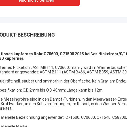
Nachricht Senden
ODUKT-BESCHREIBUNG
tloses kupfernes Rohr C70600, C71500 2015 heißes Nickelrohr/0/1
30 kupfernes
fernes Nickelrohr, ASTMB111, C70600, manily wird im Wärmetauscher, 
Standard angewendet: ASTM B111 (ASTM B466, ASTM B359, ASTM 395),
Qualität: hell, sauber und smmoth in der Oberfläche; Kein Grat am Ende;
Spezifikation: O.D 2mm bis O.D 40mm; Länge kann bis 12m;
Die Messingrohre sind in den Dampf-Turbinen, in den Meerwasser-Ent
 Kraftwerken, in den Kühlvorrichtungen, im Kessel, in den Wasser-Verda
breitet.
Materielle Bezeichnung angewendet: C71500, C70600, C71640, C68700,
Materielle Marke: