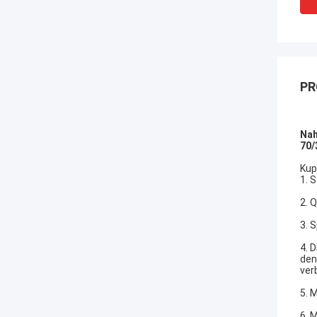
PR
Nah
70/
Kup
1. 
2. 
3. 
4. 
den
ver
5. 
6. 