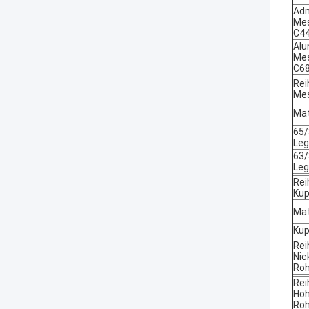
Adm
Mes
C4
Alu
Mes
C6
Rei
Mes
Mat
65/
Leg
63/
Leg
Rei
Kup
Mat
Kup
Rei
Nic
Roh
Rei
Hoh
Roh