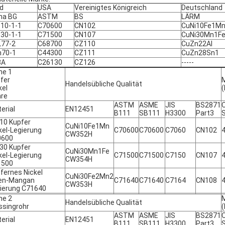
d
USA
Vereinigtes Königreich
Deutschland
na BG
ASTM
BS
LÄRM
10-1-1
C70600
CN102
CuNi10Fe1M
30-1-1
C71500
CN107
CuNi30Mn1F
L77-2
C68700
CZ110
CuZn22Al
n70-1
C44300
CZ111
CuZn28Sn1
8A
C26130
CZ126
-----
he 1
fer
Handelsübliche Qualität
kel
(
re
ASTM
ASME
JIS
BS2871
erial
EN12451
B111
SB111
H3300
Part3
10 Kupfer
CuNi10Fe1Mn
kel-Legierung
C70600
C70600
C7060
CN102
CW352H
0600
30 Kupfer
CuNi30Mn1Fe
kel-Legierung
C71500
C71500
C7150
CN107
CW354H
1500
fernes Nickel
CuNi30Fe2Mn2
en-Mangan
C71640
C71640
C7164
CN108
CW353H
ierung C71640
he 2
Handelsübliche Qualität
singrohr
(
ASTM
ASME
JIS
BS2871
erial
EN12451
B111
SB111
H3300
Part3