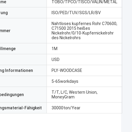
ame
TOBO/TPCO/TISCO/VALIN/METAL
erung
ISO/PED/TUV/SGS/LR/BV
Nahtloses kupfernes Rohr C70600,
C71500 2015 heißes
ummer
Nickelrohr/0/10-Kupfernickelrohr
des Nickelrohrs
ellmenge
1M
USD
ng Informationen
PLY-WOODCASE
5-65workdays
T/T, L/C, Western Union,
bedingungen
MoneyGram
gsmaterial-Fähigkeit
30000ton/Year