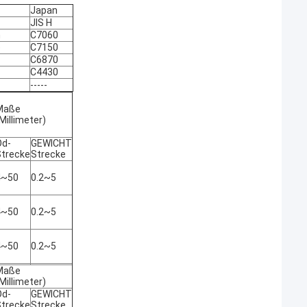
Japan
JIS H
n
C7060
e
C7150
C6870
C4430
-----
Maße
Millimeter)
Od-
GEWICHT
Strecke
Strecke
4~50
0.2~5
4~50
0.2~5
4~50
0.2~5
Maße
Millimeter)
Od-
GEWICHT
Strecke
Strecke