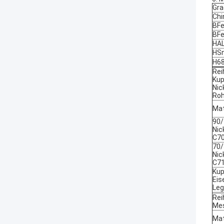
Gra
Chi
BFe
BFe
HA
HS
H6
Rei
Kup
Nic
Roh
Mat
90/
Nic
C7
70/
Nic
C7
Kup
Eis
Leg
Rei
Mes
Mat