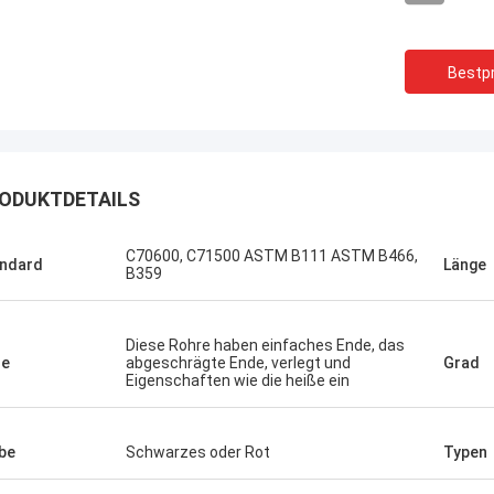
Bestpr
ODUKTDETAILS
C70600, C71500 ASTM B111 ASTM B466,
ndard
Länge
B359
Diese Rohre haben einfaches Ende, das
de
abgeschrägte Ende, verlegt und
Grad
Eigenschaften wie die heiße ein
Brasilien--
USA ---Alfaro
be
Schwarzes oder Rot
Typen
In der spätesten Verkä
uplexflansch ASTM A182 F55, gute