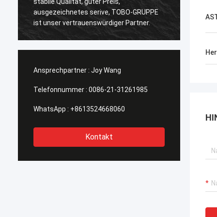
stabile Qualität, guter Preis,
Qualitä
ausgezeichnetes serive, TOBO-GRUPPE
AS
der Ze
ist unser vertrauenswürdiger Partner.
Her
Ansprechpartner :
Joy Wang
Telefonnummer :
0086-21-31261985
WhatsApp :
+8613524668060
HI
Kontakt