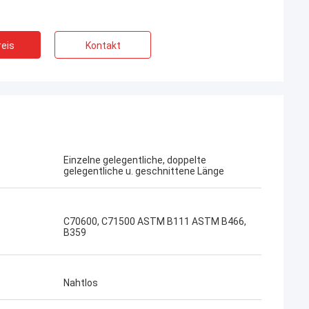
eis
Kontakt
Einzelne gelegentliche, doppelte
gelegentliche u. geschnittene Länge
C70600, C71500 ASTM B111 ASTM B466,
B359
-Aimee
Nahtlos
uferbewertung