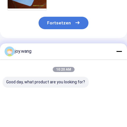
Schalter, 3000LB, 6000LB ANSI
B16.11
Fortsetzen
Empfohlene Produkte
joy.wang
10:20 AM
Good day, what product are you looking for?
Chemisch
Chemisch verzinkte
Schmiedete
galvanisierte
Schmiedepipe-
Rohrformteile 
Schmiedepipe
Fittings
verschiedenen
Größen und
Spezifikatione
Bestpreis
Bestpreis
Bestprei
Erfüllung vielf