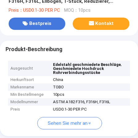
F316H, F316L, Ellbogen, T-Stück, Reduzierer,
Schalter, 3000LB, 6000LB ANSI B16.11
Preis：USD0.1-30 PER PC
MOQ：10pcs
Bestpreis
Kontakt
Produkt-Beschreibung
,
Edelstahl geschmiedete Beschläge
Ausgesucht
Geschmiedete Hochdruck
Rohrverbindungsstücke
Herkunftsort
China
Markenname
TOBO
Min Bestellmenge
10pcs
Modellnummer
ASTM A182 F316, F316H, F316L
Preis
USD0.1-30 PER PC
Sehen Sie mehr an