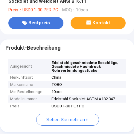
Sockolet und Weldolet ANSI B16.11
Preis：USD0.1-30 PER PC
MOQ：10pcs
Bestpreis
Kontakt
Produkt-Beschreibung
,
Edelstahl geschmiedete Beschläge
Ausgesucht
Geschmiedete Hochdruck
Rohrverbindungsstücke
Herkunftsort
China
Markenname
TOBO
Min Bestellmenge
10pcs
Modellnummer
Edelstahl Sockolet ASTM A182 347
Preis
USD0.1-30 PER PC
Sehen Sie mehr an