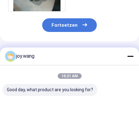
Weldolet ANSI B16.11
Fortsetzen
Empfohlene Produkte
joy.wang
10:21 AM
Good day, what product are you looking for?
Chemisch
Equal Tee Chemical
Schmiedete
galvanisierte
Galvanized
Rohrformteile 
Schmiedepipe
Quenching And
verschiedenen
Tempering Forged
Größen und
Pipe Fittings
Spezifikatione
Bestpreis
Bestpreis
Bestprei
Erfüllung vielf