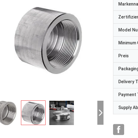
Markenn
Zertifizi
Model N
Minimum 
Preis
Packaging
Delivery 
Payment 
Supply Abi