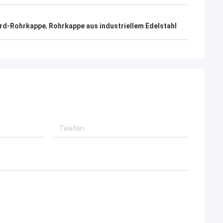
zeichnete
ortfährt
rd-Rohrkappe
,
Rohrkappe aus industriellem Edelstahl