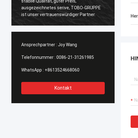
stabile Qualität, guter Preis,
Qualitä
ausgezeichnetes serive, TOBO-GRUPPE
der Ze
ist unser vertrauenswürdiger Partner.
Her
Ansprechpartner :
Joy Wang
Telefonnummer :
0086-21-31261985
HI
WhatsApp :
+8613524668060
Kontakt