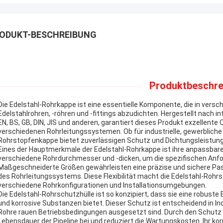
ODUKT-BESCHREIBUNG
Produktbeschre
Die Edelstahl-Rohrkappe ist eine essentielle Komponente, die in versch
Edelstahlrohren, -röhren und -fittings abzudichten. Hergestellt nach
EN, BS, GB, DIN, JIS und anderen, garantiert dieses Produkt exzellente Q
verschiedenen Rohrleitungssystemen. Ob für industrielle, gewerbliche
Rohrstopfenkappe bietet zuverlässigen Schutz und Dichtungsleistung
Eines der Hauptmerkmale der Edelstahl-Rohrkappe ist ihre anpassbare
verschiedene Rohrdurchmesser und -dicken, um die spezifischen Anfor
Maßgeschneiderte Größen gewährleisten eine präzise und sichere Pass
des Rohrleitungssystems. Diese Flexibilität macht die Edelstahl-Roh
verschiedene Rohrkonfigurationen und Installationsumgebungen.
Die Edelstahl-Rohrschutzhülle ist so konzipiert, dass sie eine robuste
und korrosive Substanzen bietet. Dieser Schutz ist entscheidend in Ind
Rohre rauen Betriebsbedingungen ausgesetzt sind. Durch den Schutz d
Lebensdauer der Pipeline bei und reduziert die Wartungskosten. Ihr k