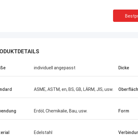
Bestpr
ODUKTDETAILS
öße
individuell angepasst
Dicke
ndard
ASME, ASTM, en, BS, GB, LÄRM, JIS, usw.
Oberfläc
wendung
Erdöl, Chemikalie, Bau, usw.
Form
Brasilien--
USA ---Alfaro
In der spätesten Verkä
erial
Edelstahl
Verbindu
uplexflansch ASTM A182 F55, gute