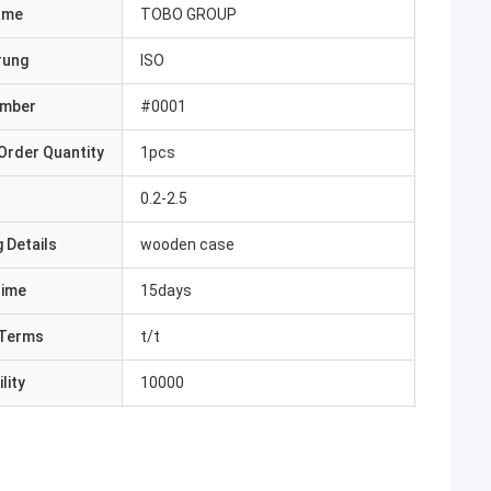
ame
TOBO GROUP
erung
ISO
umber
#0001
Order Quantity
1pcs
0.2-2.5
 Details
wooden case
Time
15days
Terms
t/t
lity
10000