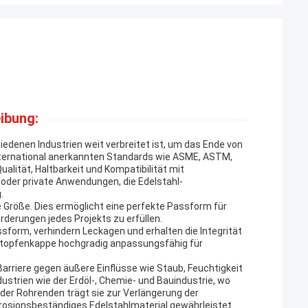
ibung:
iedenen Industrien weit verbreitet ist, um das Ende von
 international anerkannten Standards wie ASME, ASTM,
ualität, Haltbarkeit und Kompatibilität mit
 oder private Anwendungen, die Edelstahl-
.
 Größe. Dies ermöglicht eine perfekte Passform für
derungen jedes Projekts zu erfüllen.
form, verhindern Leckagen und erhalten die Integrität
rstopfenkappe hochgradig anpassungsfähig für
 Barriere gegen äußere Einflüsse wie Staub, Feuchtigkeit
ustrien wie der Erdöl-, Chemie- und Bauindustrie, wo
er Rohrenden trägt sie zur Verlängerung der
orrosionsbeständiges Edelstahlmaterial gewährleistet