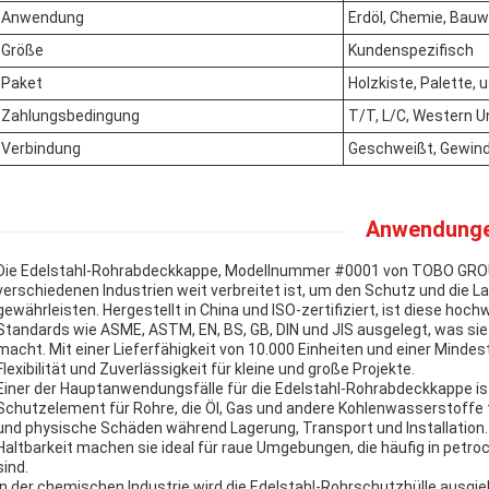
Anwendung
Erdöl, Chemie, Bauw
Größe
Kundenspezifisch
Paket
Holzkiste, Palette, 
Zahlungsbedingung
T/T, L/C, Western U
Verbindung
Geschweißt, Gewinde
Anwendunge
Die Edelstahl-Rohrabdeckkappe, Modellnummer #0001 von TOBO GROUP, 
verschiedenen Industrien weit verbreitet ist, um den Schutz und die 
gewährleisten. Hergestellt in China und ISO-zertifiziert, ist diese hoc
Standards wie ASME, ASTM, EN, BS, GB, DIN und JIS ausgelegt, was s
macht. Mit einer Lieferfähigkeit von 10.000 Einheiten und einer Minde
Flexibilität und Zuverlässigkeit für kleine und große Projekte.
Einer der Hauptanwendungsfälle für die Edelstahl-Rohrabdeckkappe ist 
Schutzelement für Rohre, die Öl, Gas und andere Kohlenwasserstoffe t
und physische Schäden während Lagerung, Transport und Installation.
Haltbarkeit machen sie ideal für raue Umgebungen, die häufig in pet
sind.
In der chemischen Industrie wird die Edelstahl-Rohrschutzhülle ausgi