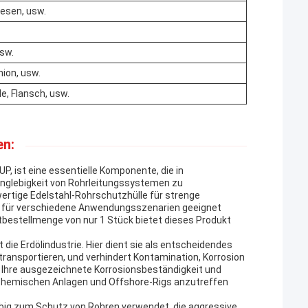
esen, usw.
usw.
nion, usw.
, Flansch, usw.
n:
ist eine essentielle Komponente, die in
Langlebigkeit von Rohrleitungssystemen zu
hwertige Edelstahl-Rohrschutzhülle für strenge
ie für verschiedene Anwendungsszenarien geeignet
stbestellmenge von nur 1 Stück bietet dieses Produkt
die Erdölindustrie. Hier dient sie als entscheidendes
ransportieren, und verhindert Kontamination, Korrosion
 Ihre ausgezeichnete Korrosionsbeständigkeit und
rochemischen Anlagen und Offshore-Rigs anzutreffen
ebig zum Schutz von Rohren verwendet, die aggressive