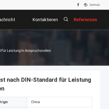
German
chricht
Kontaktieren
Referenzen
Sie Uns
Für Leistung In Anspruchsvollen
st nach DIN-Standard für Leistung
en
rigin
China