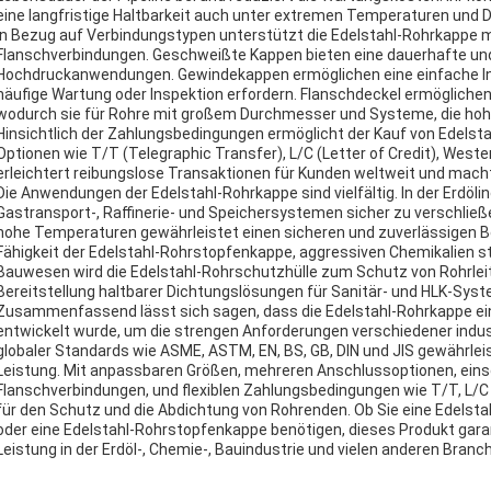
eine langfristige Haltbarkeit auch unter extremen Temperaturen und 
In Bezug auf Verbindungstypen unterstützt die Edelstahl-Rohrkappe
Flanschverbindungen. Geschweißte Kappen bieten eine dauerhafte und 
Hochdruckanwendungen. Gewindekappen ermöglichen eine einfache Ins
häufige Wartung oder Inspektion erfordern. Flanschdeckel ermöglich
wodurch sie für Rohre mit großem Durchmesser und Systeme, die hohe s
Hinsichtlich der Zahlungsbedingungen ermöglicht der Kauf von Edel
Optionen wie T/T (Telegraphic Transfer), L/C (Letter of Credit), Wester
erleichtert reibungslose Transaktionen für Kunden weltweit und mach
Die Anwendungen der Edelstahl-Rohrkappe sind vielfältig. In der Erdöli
Gastransport-, Raffinerie- und Speichersystemen sicher zu verschlie
hohe Temperaturen gewährleistet einen sicheren und zuverlässigen Bet
Fähigkeit der Edelstahl-Rohrstopfenkappe, aggressiven Chemikalien st
Bauwesen wird die Edelstahl-Rohrschutzhülle zum Schutz von Rohrlei
Bereitstellung haltbarer Dichtungslösungen für Sanitär- und HLK-Sys
Zusammenfassend lässt sich sagen, dass die Edelstahl-Rohrkappe ein 
entwickelt wurde, um die strengen Anforderungen verschiedener indust
globaler Standards wie ASME, ASTM, EN, BS, GB, DIN und JIS gewährleis
Leistung. Mit anpassbaren Größen, mehreren Anschlussoptionen, eins
Flanschverbindungen, und flexiblen Zahlungsbedingungen wie T/T, L/
für den Schutz und die Abdichtung von Rohrenden. Ob Sie eine Edelst
oder eine Edelstahl-Rohrstopfenkappe benötigen, dieses Produkt garant
Leistung in der Erdöl-, Chemie-, Bauindustrie und vielen anderen Branc