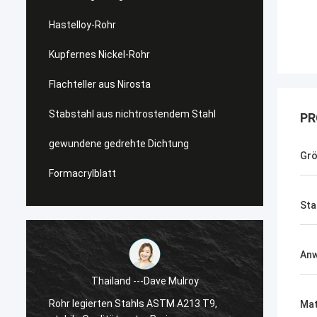
Hastelloy-Rohr
Kupfernes Nickel-Rohr
Flachteller aus Nirosta
Stabstahl aus nichtrostendem Stahl
PR
gewundene gedrehte Dichtung
Gr
Formacrylblatt
Sta
An
Thailand ---Dave Mulroy
Rohr legierten Stahls ASTM A213 T9,
Mat
Superd