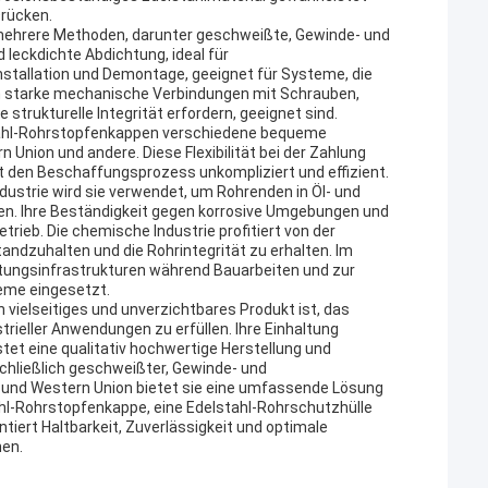
Drücken.
 mehrere Methoden, darunter geschweißte, Gewinde- und
leckdichte Abdichtung, ideal für
tallation und Demontage, geeignet für Systeme, die
en starke mechanische Verbindungen mit Schrauben,
trukturelle Integrität erfordern, geeignet sind.
stahl-Rohrstopfenkappen verschiedene bequeme
n Union und andere. Diese Flexibilität bei der Zahlung
t den Beschaffungsprozess unkompliziert und effizient.
ndustrie wird sie verwendet, um Rohrenden in Öl- und
ßen. Ihre Beständigkeit gegen korrosive Umgebungen und
rieb. Die chemische Industrie profitiert von der
andzuhalten und die Rohrintegrität zu erhalten. Im
tungsinfrastrukturen während Bauarbeiten und zur
teme eingesetzt.
vielseitiges und unverzichtbares Produkt ist, das
rieller Anwendungen zu erfüllen. Ihre Einhaltung
tet eine qualitativ hochwertige Herstellung und
chließlich geschweißter, Gewinde- und
C und Western Union bietet sie eine umfassende Lösung
ahl-Rohrstopfenkappe, eine Edelstahl-Rohrschutzhülle
iert Haltbarkeit, Zuverlässigkeit und optimale
hen.