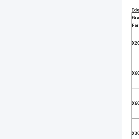
Ede
Gr
Fer
X2
X6
X6
X3