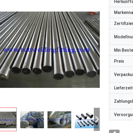
Herkunft
Markenn
Zertifizi
Modelln
Min Best
Preis
Verpacku
Lieferzeit
Zahlungs
Versorgun