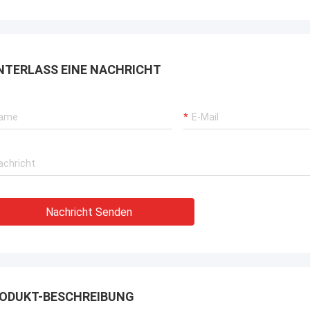
gewann TOBO die ausge
t, mögen wir das! Und Lieferfrist in
Bewertung, es ist gut, f
it auch, sehr Berufs.
zusammenzuarbeiten.
NTERLASS EINE NACHRICHT
Nachricht Senden
ODUKT-BESCHREIBUNG