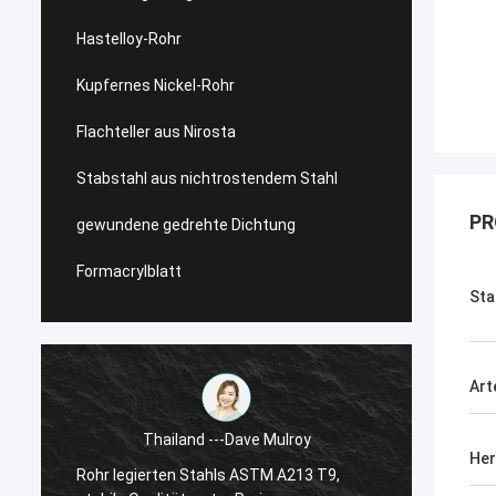
Hastelloy-Rohr
Kupfernes Nickel-Rohr
Flachteller aus Nirosta
Stabstahl aus nichtrostendem Stahl
PR
gewundene gedrehte Dichtung
Formacrylblatt
Sta
Art
Thailand ---Dave Mulroy
Her
Rohr legierten Stahls ASTM A213 T9,
Superd