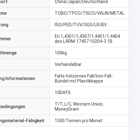
sort
China/Japan/Deutschland
ame
TOBO/TPCO/TISCO/VALIN/METAL
erung
ISO/PED/TUV/SGS/LR/BV
En 1,4301/1,4307/1,4401/1,4404
ummer
des LÄRM-17457 10204-3.1B
ellmenge
100kg
Verhandelbar
Falte-hölzernes Fall/Iron-Fall-
ng Informationen
Bündel mit Plastikkappe
10DAYS
T/T, L/C, Western Union,
bedingungen
MoneyGram
gsmaterial-Fähigkeit
1500 Tonnen pro Monat