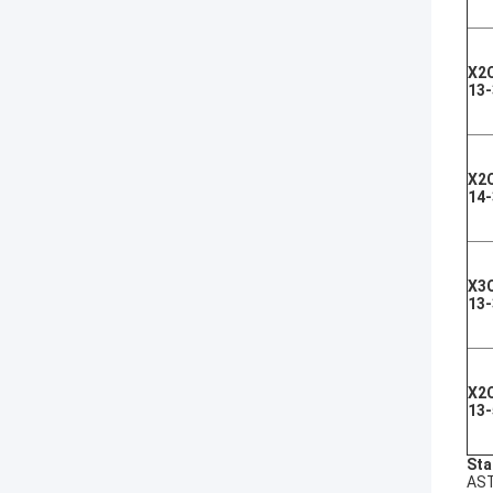
X2
13-
X2
14-
X3
13-
X2
13-
Sta
AST