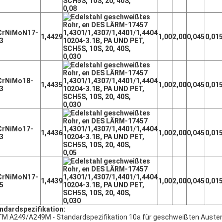
0,08
CrNiMoN17-
1,4429
1,00
2,00
0,045
0,01
3
0,030
CrNiMo18-
1,4435
1,00
2,00
0,045
0,01
3
0,030
CrNiMo17-
1,4436
1,00
2,00
0,045
0,01
3
0,05
CrNiMoN17-
1,4439
1,00
2,00
0,045
0,01
5
0,030
ndardspezifikation:
M A249/A249M - Standardspezifikation 10a für geschweißten Austenit