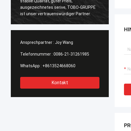
stabile Qualität, guter Preis,
Qualitä
ausgezeichnetes serive, TOBO-GRUPPE
der Ze
ist unser vertrauenswürdiger Partner.
HI
Ansprechpartner :
Joy Wang
Telefonnummer :
0086-21-31261985
WhatsApp :
+8613524668060
Kontakt
PR