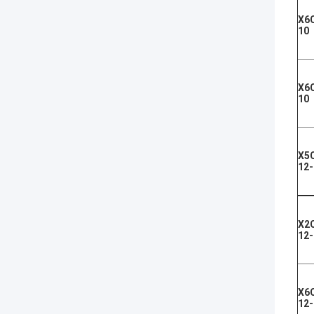
X6C
10
X6
10
X5
12-
X2
12-
X6
12-