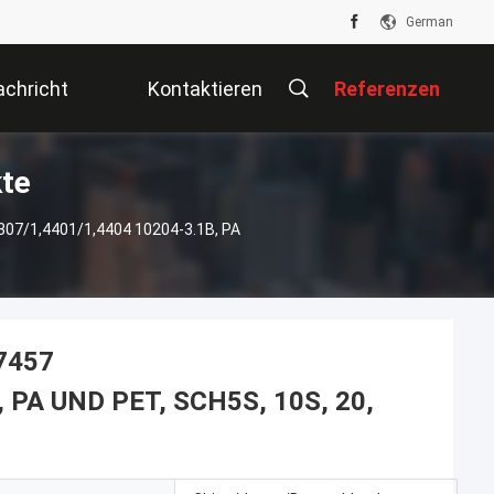
German
chricht
Kontaktieren
Referenzen
te
Sie Uns
307/1,4401/1,4404 10204-3.1B, PA
17457
, PA UND PET, SCH5S, 10S, 20,