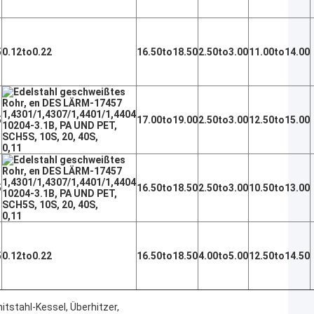
5
0.12to0.22
16.50to18.50
2.50to3.00
11.00to14.00
5
17.00to19.00
2.50to3.00
12.50to15.00
0,11
5
16.50to18.50
2.50to3.00
10.50to13.00
0,11
5
0.12to0.22
16.50to18.50
4.00to5.00
12.50to14.50
stahl-Kessel, Überhitzer,