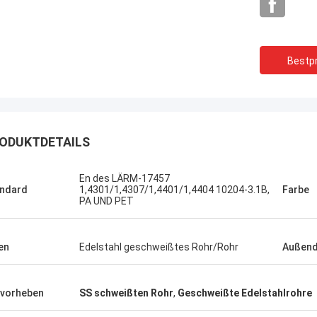
Bestpr
ODUKTDETAILS
En des LÄRM-17457
ndard
1,4301/1,4307/1,4401/1,4404 10204-3.1B,
Farbe
PA UND PET
en
Edelstahl geschweißtes Rohr/Rohr
Außen
Brasilien--
USA ---Alfaro
vorheben
SS schweißten Rohr
,
Geschweißte Edelstahlrohre
In der spätesten Verkä
uplexflansch ASTM A182 F55, gute