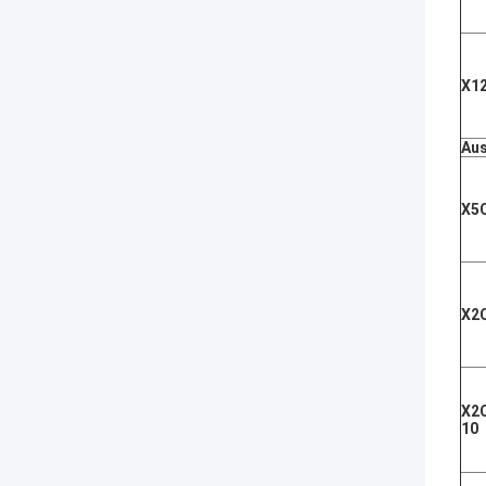
X1
Aus
X5
X2
X2
10