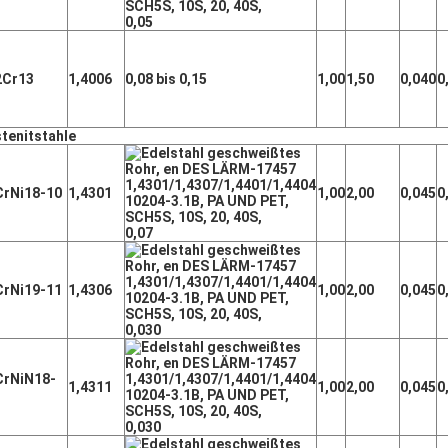
0,05
2Cr13
1,4006
0,08 bis 0,15
1,00
1,50
0,040
0
tenitstahle
CrNi18-10
1,4301
1,00
2,00
0,045
0
0,07
CrNi19-11
1,4306
1,00
2,00
0,045
0
0,030
CrNiN18-
1,4311
1,00
2,00
0,045
0
0,030