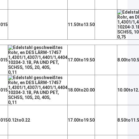
,015
11.50to13.50
0,75
,015
17.00to19.50
8.00to10.
0,11
,015
18.00to20.00
10.00to12
0,11
,015
0.12to0.22
17.00to19.50
8.50to11.