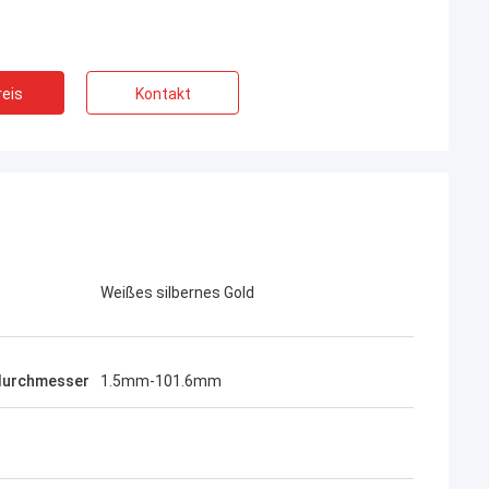
eis
Kontakt
Weißes silbernes Gold
durchmesser
1.5mm-101.6mm
-Aimee
uferbewertung