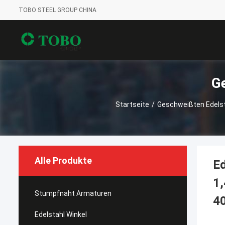
TOBO STEEL GROUP CHINA
G
Startseite
/
Geschweißten Edels
Alle Produkte
E
1
Stumpfnaht Armaturen
4
Edelstahl Winkel