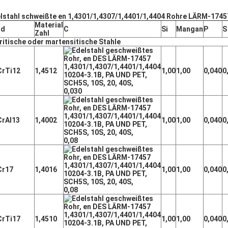
lstahl schweißte en 1,4301/1,4307/1,4401/1,4404 Rohre LÄRM-1745
Material
ad
C
Si
Mangan
P
S
Zahl
ritische oder martensitische Stahle
CrTi12
1,4512
1,00
1,00
0,040
0
0,030
CrAl13
1,4002
1,00
1,00
0,040
0
0,08
Cr17
1,4016
1,00
1,00
0,040
0
0,08
CrTi17
1,4510
1,00
1,00
0,040
0