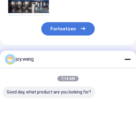
Reduzierer-T-Stück 1" bis 48"
SCH10S zu SCH160S ASME
B16.9
Fortsetzen
Empfohlene Produkte
joy.wang
7:14 AM
Good day, what product are you looking for?
Butt-Weld-
Hochkorrosionsbeständige
Wekd Halsflan
Endverbindung Butt-
Stumpfschweißfittings
Typ-Armature
Weld-Fittings mit
mit UNS S32205
Sechskantkopf
perfekter
Stub-End-
einfache Integ
Korrosionsbeständigkeit
Materialgüte und
in bestehende
Bestpreis
Bestpreis
Bestprei