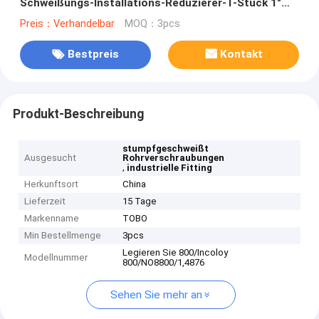
Schweißungs-Installations-Reduzierer-T-Stück 1"
bis 48" SCH10S zu SCH160S ASME B16.9
Preis：Verhandelbar
MOQ：3pcs
Bestpreis
Kontakt
Produkt-Beschreibung
stumpfgeschweißt
Ausgesucht
Rohrverschraubungen
,
industrielle Fitting
Herkunftsort
China
Lieferzeit
15 Tage
Markenname
TOBO
Min Bestellmenge
3pcs
Legieren Sie 800/Incoloy
Modellnummer
800/NO8800/1,4876
Sehen Sie mehr an