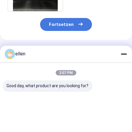
316L
Fortsetzen
Empfohlene Produkte
ellen
2:07 PM
Good day, what product are you looking for?
310S 304 316L
Hochglanzpoliertes,
Direkt ab Werk
Stainless Steel
geschweißtes
lieferbares
Welded Pipe Multi-
Edelstahlrohr
geschweißtes
Grade Precision
304/316L ASTM
Edelstahlrohr
Tube Industrial
A312 zur Dekoration
304/316L AS
Bestpreis
Bestpreis
Bestprei
Stock Supply
A312 Schedule