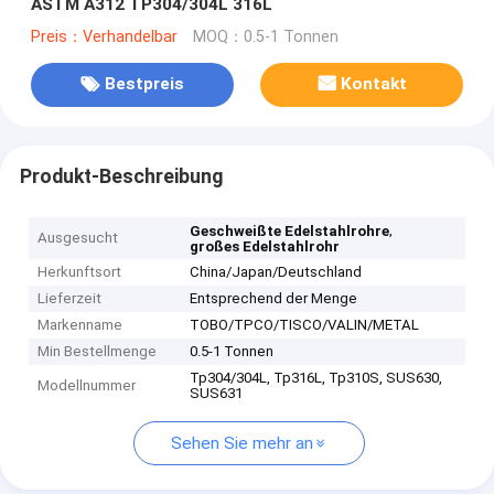
ASTM A312 TP304/304L 316L
Preis：Verhandelbar
MOQ：0.5-1 Tonnen
Bestpreis
Kontakt
Produkt-Beschreibung
,
Geschweißte Edelstahlrohre
Ausgesucht
großes Edelstahlrohr
Herkunftsort
China/Japan/Deutschland
Lieferzeit
Entsprechend der Menge
Markenname
TOBO/TPCO/TISCO/VALIN/METAL
Min Bestellmenge
0.5-1 Tonnen
Tp304/304L, Tp316L, Tp310S, SUS630,
Modellnummer
SUS631
Sehen Sie mehr an