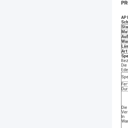
PR
AP 
Sch
Sta
Mat
Au
Wa
Lä
Art
Spe
Bez
Die
Ede
Spe
Fer
Dur
Die
Ver
In
Wa