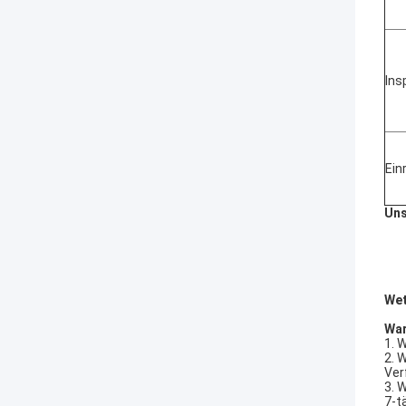
Ins
Ein
Uns
Wet
War
1. 
2. 
Ver
3. 
7-t