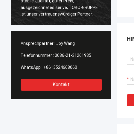
is,
Qualität, mögen wir das! Und Lieferfrist in
, TOBO-GRUPPE
der Zeit auch, sehr Berufs.
ger Partner.
HI
Ansprechpartner :
Joy Wang
Telefonnummer :
0086-21-31261985
WhatsApp :
+8613524668060
Kontakt