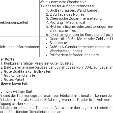
Wo: t = nominale Wandstärke
D = bestellter Außendurchmesser
Größe (draußen, Wand, Länge);
2.Surface des Rohres;
Chemische Zusammensetzung;
pektionseinzelteil
Prüfung 4.Mechanical
Hydrostatischer oder zerstörungsfreie
elektrischer Test
IuK (Inter-granulierter Korrosions-Test)
Quantität (Füße, Meter oder Zahl von 
Stahlsorte
richtungs-Informationen
Größe (Außendurchmesser, nominale
Wandstärke, Länge)
Prüfberichtanforderungen etc.
er Vorteil
Konkurrenzfähiger Preis mit guter Qualität
Bald Liefertermine (großes genug nahtloses Rohr 304L auf Lager im
Gute Qualitätskontrollsystem
Gut Kundendienste
Gutes Paket
tbewerbsvorteil:
um uns wählen Sie!
Wir sind der fachkundige Lieferant von Edelstahlmaterialien, können de
Wir haben mehr, als 30 Jahre Erfahrung, wenn sie Produkte in weltweite
fügung stellen können!
Wir haben drei tausend Tonnen des Vorrates in den Lagern mit reichlich
ägige 24-stündige Dienstleistungen an.