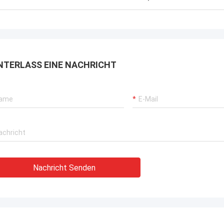
gewann TOBO die ausgezeichnete
Bewertung, es ist gut, fortfährt
zusammenzuarbeiten.
NTERLASS EINE NACHRICHT
Nachricht Senden