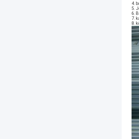
4. 
5. 
6. 
7. 
8. 