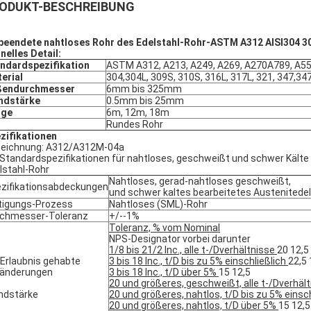
ODUKT-BESCHREIBUNG
beendete nahtloses Rohr des Edelstahl-Rohr-ASTM A312 AISI304 3
nelles Detail:
ndardspezifikation
ASTM A312, A213, A249, A269, A270A789, A554
erial
304,304L, 309S, 310S, 316L, 317L, 321, 347,34
ßendurchmesser
6mm bis 325mm
ndstärke
0.5mm bis 25mm
nge
6m, 12m, 18m
Rundes Rohr
zifikationen
eichnung: A312/A312M-04a
 Standardspezifikationen für nahtloses, geschweißt und schwer Kälte
lstahl-Rohr
Nahtloses, gerad-nahtloses geschweißt,
zifikationsabdeckungen
und schwer kaltes bearbeitetes Austenitedel
tigungs-Prozess
Nahtloses (SML)-Rohr
chmesser-Toleranz
+/--1%
Toleranz, % vom Nominal
NPS-Designator vorbei darunter
1/8 bis 21/2 Inc., alle t-/Dverhältnisse
20 12,5
 Erlaubnis gehabte
3 bis 18 Inc., t/D bis zu 5% einschließlich
22,5 
änderungen
3 bis 18 Inc., t/D über 5%
15 12,5
20 und größeres, geschweißt, alle t-/Dverhäl
ndstärke
20 und größeres, nahtlos, t/D bis zu 5% einsc
20 und größeres, nahtlos, t/D über 5%
15 12,5