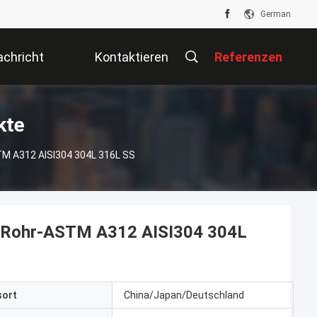
German
chricht
Kontaktieren
Referenzen
Sie Uns
kte
TM A312 AISI304 304L 316L SS
n Rohr-ASTM A312 AISI304 304L
sort
China/Japan/Deutschland