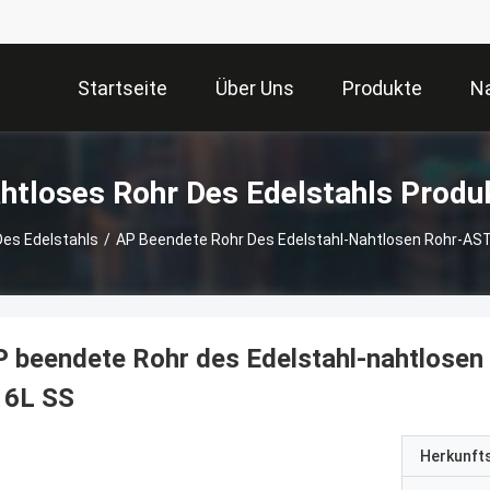
Startseite
Über Uns
Produkte
Na
htloses Rohr Des Edelstahls Produ
Des Edelstahls
/
AP Beendete Rohr Des Edelstahl-Nahtlosen Rohr-AS
P beendete Rohr des Edelstahl-nahtlose
16L SS
Herkunft