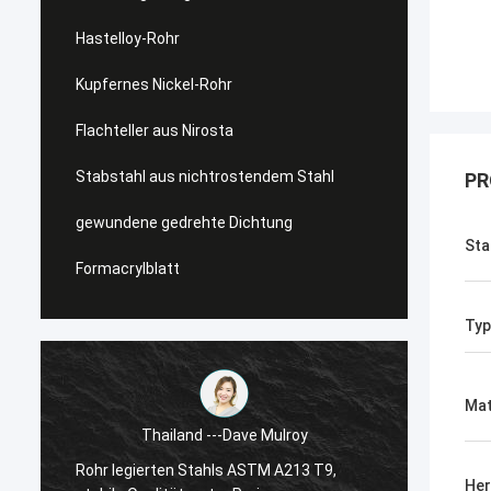
Hastelloy-Rohr
Kupfernes Nickel-Rohr
Flachteller aus Nirosta
Stabstahl aus nichtrostendem Stahl
PR
gewundene gedrehte Dichtung
Sta
Formacrylblatt
Typ
Mat
e Mulroy
USA ---Alfaro
STM A213 T9,
Superduplexflansch ASTM A182 F55, gute
Her