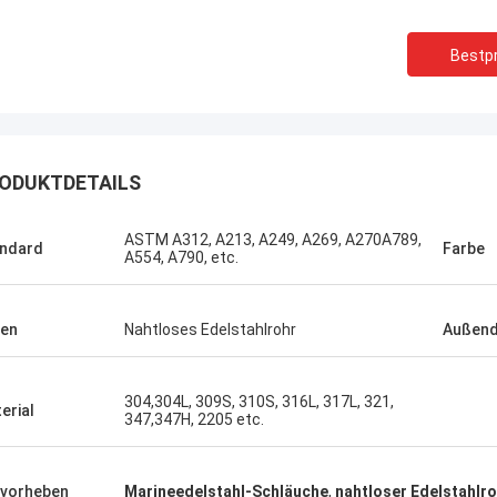
Bestpr
ODUKTDETAILS
ASTM A312, A213, A249, A269, A270A789,
ndard
Farbe
A554, A790, etc.
en
Nahtloses Edelstahlrohr
Außen
304,304L, 309S, 310S, 316L, 317L, 321,
erial
347,347H, 2205 etc.
Brasilien---Aimee
In der spätesten Verkäuferbewertung
vorheben
Marineedelstahl-Schläuche
,
nahtloser Edelstahlr