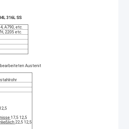
04L 316L SS
, A790, etc.
7H, 2205 etc.
 bearbeiteten Austenit
stahlrohr
12,5
tnisse
17,5 12,5
hließlich
22,5 12,5