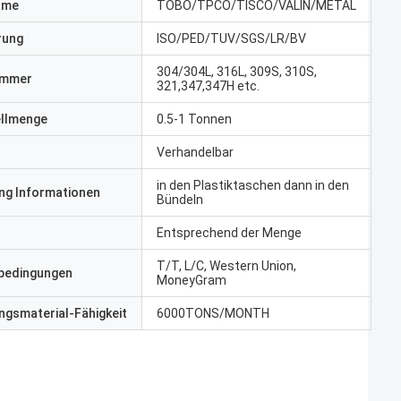
ame
TOBO/TPCO/TISCO/VALIN/METAL
erung
ISO/PED/TUV/SGS/LR/BV
304/304L, 316L, 309S, 310S,
ummer
321,347,347H etc.
ellmenge
0.5-1 Tonnen
Verhandelbar
in den Plastiktaschen dann in den
ng Informationen
Bündeln
Entsprechend der Menge
T/T, L/C, Western Union,
bedingungen
MoneyGram
gsmaterial-Fähigkeit
6000TONS/MONTH