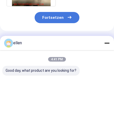
Fortsetzen
Empfohlene Produkte
ellen
4:41 PM
Good day, what product are you looking for?
Nahtloses Rohr aus
Dickwandiges,
NACE MR0175
rostfreiem Stahl der
dickes, nahtloses
Nahtloses
Güteklasse
Edelstahlrohr ASTM
Edelstahlrohr
304/316L, ASTM
A312 TP316L,
Nahtloses Roh
A312, SCH10-80,
nahtloses Rohr mit
SCH80 Rohr fü
Bestpreis
Bestpreis
Bestprei
Fabriklieferung für
großem
Öl- und Gasind
nahtlose Rohre
Durchmesser