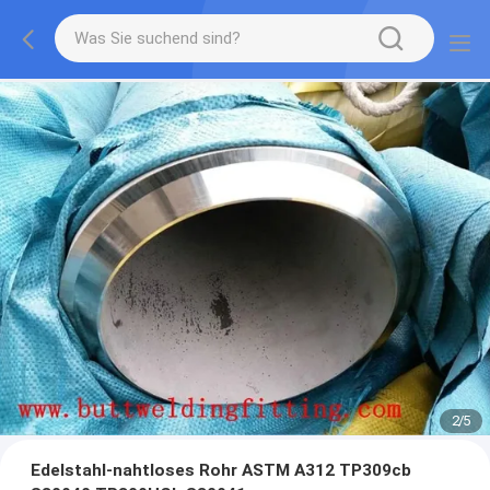
2
/
5
Edelstahl-nahtloses Rohr ASTM A312 TP309cb