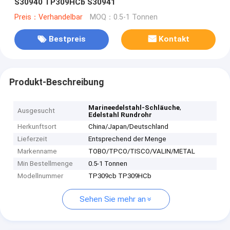
S30940 TP309HCb S30941
Preis：Verhandelbar
MOQ：0.5-1 Tonnen
Bestpreis
Kontakt
Produkt-Beschreibung
,
Marineedelstahl-Schläuche
Ausgesucht
Edelstahl Rundrohr
Herkunftsort
China/Japan/Deutschland
Lieferzeit
Entsprechend der Menge
Markenname
TOBO/TPCO/TISCO/VALIN/METAL
Min Bestellmenge
0.5-1 Tonnen
Modellnummer
TP309cb TP309HCb
Sehen Sie mehr an