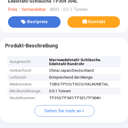
Edelstahl-Schläuche TP304 304L
Preis：Verhandelbar
MOQ：0.5-1 Tonnen
Bestpreis
Kontakt
Produkt-Beschreibung
,
Marineedelstahl-Schläuche
Ausgesucht
Edelstahl Rundrohr
Herkunftsort
China/Japan/Deutschland
Lieferzeit
Entsprechend der Menge
Markenname
TOBO/TPCO/TISCO/VALIN/METAL
Min Bestellmenge
0.5-1 Tonnen
Modellnummer
TP310/TP347/TP321/TP304H
Sehen Sie mehr an