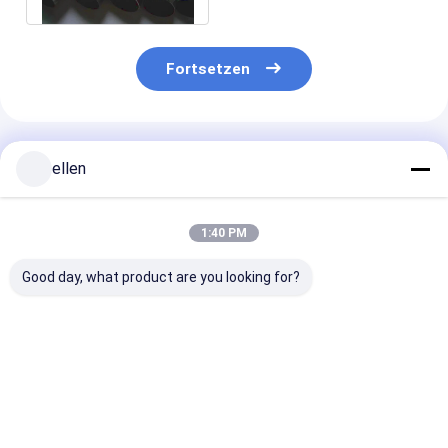
Fortsetzen
Empfohlene Produkte
ellen
1:40 PM
Good day, what product are you looking for?
Nahtloses Rohr aus
Dickwandiges,
NACE MR0175
rostfreiem Stahl der
dickes, nahtloses
Nahtloses
Güteklasse
Edelstahlrohr ASTM
Edelstahlrohr
304/316L, ASTM
A312 TP316L,
Nahtloses Roh
A312, SCH10-80,
nahtloses Rohr mit
SCH80 Rohr fü
Bestpreis
Bestpreis
Bestprei
Fabriklieferung für
großem
Öl- und Gasind
nahtlose Rohre
Durchmesser